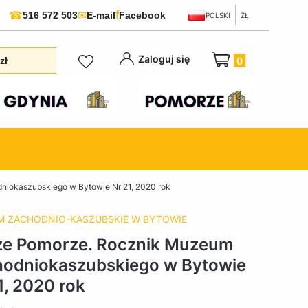
f
☎
✉
516 572 503
E-mail
Facebook
POLSKI
ZŁ
Produkty w koszyku:
Zaloguj się
zł
iokaszubskiego w Bytowie Nr 21, 2020 rok
 ZACHODNIO-KASZUBSKIE W BYTOWIE
ze Pomorze. Rocznik Muzeum
odniokaszubskiego w Bytowie
1, 2020 rok