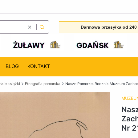
Darmowa przesyłka od 240 
Wyczyść
Szukaj
BLOG
KONTAKT
kie książki
Etnografia pomorska
Nasze Pomorze. Rocznik Muzeum Zachodn
MUZEUM
Nas
Zach
Nr 2