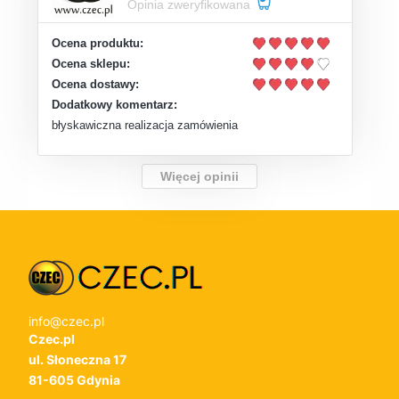
Opinia zweryfikowana
Ocena produktu:
Ocena sklepu:
Ocena dostawy:
Dodatkowy komentarz:
błyskawiczna realizacja zamówienia
Więcej opinii
info@czec.pl
Czec.pl
ul. Słoneczna 17
81-605 Gdynia