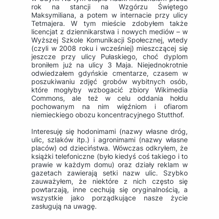
rok na stancji na Wzgórzu Świętego
Maksymiliana, a potem w internacie przy ulicy
Tetmajera. W tym mieście zdobyłem także
licencjat z dziennikarstwa i nowych mediów – w
Wyższej Szkole Komunikacji Społecznej, wtedy
(czyli w 2008 roku i wcześniej) mieszczącej się
jeszcze przy ulicy Pułaskiego, choć dyplom
broniłem już na ulicy 3 Maja. Niejednokrotnie
odwiedzałem gdyńskie cmentarze, czasem w
poszukiwaniu zdjęć grobów wybitnych osób,
które mogłyby wzbogacić zbiory Wikimedia
Commons, ale też w celu oddania hołdu
pochowanym na nim więźniom i ofiarom
niemieckiego obozu koncentracyjnego Stutthof.
Interesuję się hodonimami (nazwy własne dróg,
ulic, szlaków itp.) i agronimami (nazwy własne
placów) od dzieciństwa. Wówczas odkryłem, że
książki telefoniczne (było kiedyś coś takiego i to
prawie w każdym domu) oraz działy reklam w
gazetach zawierają setki nazw ulic. Szybko
zauważyłem, że niektóre z nich często się
powtarzają, inne cechują się oryginalnością, a
wszystkie jako porządkujące nasze życie
zasługują na uwagę.