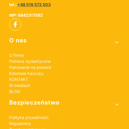
tel.:
+48 516 572 503
NIP: 5842317562
Linki w stopce
O nas
O firmie
Pomoce dydaktyczne
Pakowanie na prezent
Kolorowe Kaszuby
KONTAKT
W mediach
BLOG
Bezpieczeństwo
Polityka prywatności
Regulaminy