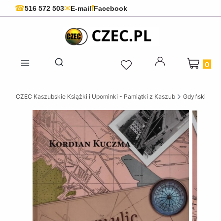
f
☎
✉
516 572 503
E-mail
Facebook
Produkty 
Otwórz wyszukiwarkę
CZEC Kaszubskie Książki i Upominki - Pamiątki z Kaszub
Gdyńskie ksią