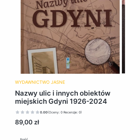
WYDAWNICTWO JASNE
Nazwy ulic i innych obiektów
miejskich Gdyni 1926-2024
0.00
(Oceny: 0 Recenzje: 0)
Cena
89,00 zł
Ilość