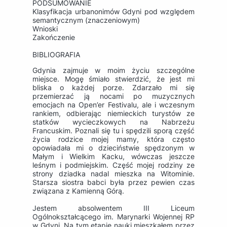
PODSUMOWANIE
Klasyfikacja urbanonimów Gdyni pod względem
semantycznym (znaczeniowym)
Wnioski
Zakończenie
BIBLIOGRAFIA
Gdynia zajmuje w moim życiu szczególne
miejsce. Mogę śmiało stwierdzić, że jest mi
bliska o każdej porze. Zdarzało mi się
przemierzać ją nocami po muzycznych
emocjach na Open’er Festivalu, ale i wczesnym
rankiem, odbierając niemieckich turystów ze
statków wycieczkowych na Nabrzeżu
Francuskim. Poznali się tu i spędzili sporą część
życia rodzice mojej mamy, która często
opowiadała mi o dzieciństwie spędzonym w
Małym i Wielkim Kacku, wówczas jeszcze
leśnym i podmiejskim. Część mojej rodziny ze
strony dziadka nadal mieszka na Witominie.
Starsza siostra babci była przez pewien czas
związana z Kamienną Górą.
Jestem absolwentem III Liceum
Ogólnokształcącego im. Marynarki Wojennej RP
w Gdyni. Na tym etapie nauki mieszkałem przez