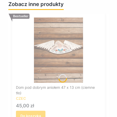
Zobacz inne produkty
Bestseller
Dom pod dobrym aniołem 47 x 13 cm (ciemne
tło)
CZEC
Cena
45,00 zł
Do koszyka