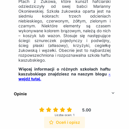
Ptach z Żukowa, które kunszt hafciarski
odziedziczyły od swej babci Marianny
Okoniewskiej. Szkoła żukowska oparta jest na
siedmiu kolorach: trzech odcieniach
niebieskiego, czerwonym, żółtym, zielonym i
czarnym. Niektóre elementy są czasem
wykonywane kolorem brązowym, należą do nich
– koszyk lub wazon. Stosuje się następujące
ściegi: sznureczek pojedynczy i podwójny,
ścieg płaski (atłasowy), krzyżyki, cegiełkę
żukowską i węzełki. Obecnie jest to najbardziej
rozpowszechniona i rozpoznawalna szkoła haftu
kaszubskiego.
Więcej informacji o różnych szkołach haftu
kaszubskiego znajdziesz na naszym blogu
-
wejdź tutaj.
Opinie
5.00
Liczba ocen: 1
Oceń i opisz