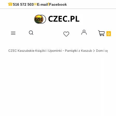
f
☎
✉
516 572 503
E-mail
Facebook
Produkty 
Otwórz wyszukiwarkę
CZEC Kaszubskie Książki i Upominki - Pamiątki z Kaszub
Dom i ogród w