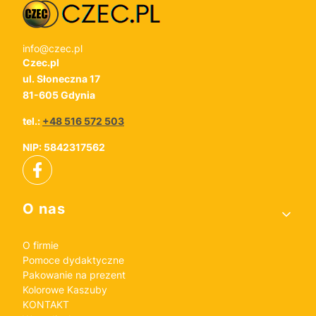
info@czec.pl
Czec.pl
ul. Słoneczna 17
81-605 Gdynia
tel.:
+48 516 572 503
NIP: 5842317562
Linki w stopce
O nas
O firmie
Pomoce dydaktyczne
Pakowanie na prezent
Kolorowe Kaszuby
KONTAKT