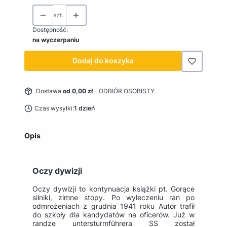
szt.
Dostępność:
na wyczerpaniu
Dodaj do koszyka
Dostawa
od 0,00 zł
- ODBIÓR OSOBISTY
Czas wysyłki:
1 dzień
Opis
Oczy dywizji
Oczy dywizji to kontynuacja książki pt. Gorące
silniki, zimne stopy. Po wyleczeniu ran po
odmrożeniach z grudnia 1941 roku Autor trafił
do szkoły dla kandydatów na oficerów. Już w
randze untersturmführera SS został