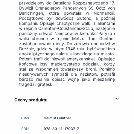
przydzielony do Batalionu Rozpoznawczego 17.
Dywizji Grenadierów Pancernych SS Götz von
Berlichingen, która powstała w Normandii.
Początkowo był dowódcą plutonu, a później
kompanii. Opisuje chaotyczne walki z aliantami
w rejonie Carentan-Coustances-St.Lö, następnie
paniczny odwrót Niemców w kierunku Paryża i
walki obronne w rejonie Metzu. Tam Günther
został ponownie ranny. Do zdrowia dochodził w
Dreźnie, gdzie w lutym 1945 roku był świadkiem
apokaliptycznego nalotu alianckiego na miasto.
Potem trafił do niewoli amerykańskiej. Opisując
końcowe losy macierzystego oddziału, korzy
stał ze wspomnień towarzyszy broni. Pomimo
nieskrywanych sympatii dla nazistów, potrafił
bardzo realnie opisać wojnę jako mieszaninę
tragedii i groteski.
Cechy produktu
Autor
Helmut Günther
ISBN
978-83-11-17037-7