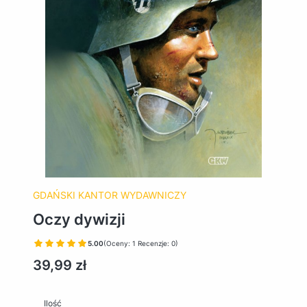
GDAŃSKI KANTOR WYDAWNICZY
Oczy dywizji
5.00
(Oceny: 1 Recenzje: 0)
Cena
39,99 zł
Ilość