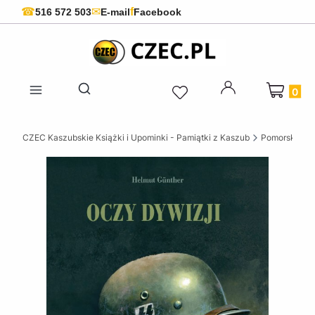
f
☎
✉
516 572 503
E-mail
Facebook
Produkty 
Otwórz wyszukiwarkę
CZEC Kaszubskie Książki i Upominki - Pamiątki z Kaszub
Pomorskie ks