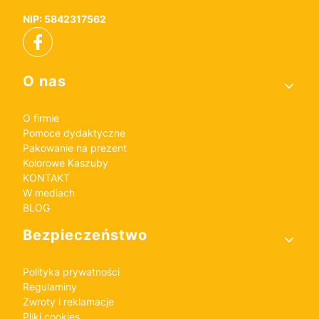
NIP: 5842317562
Linki w stopce
O nas
O firmie
Pomoce dydaktyczne
Pakowanie na prezent
Kolorowe Kaszuby
KONTAKT
W mediach
BLOG
Bezpieczeństwo
Polityka prywatności
Regulaminy
Zwroty i reklamacje
Pliki cookies