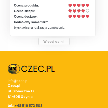
Ocena produktu:
Ocena sklepu:
Ocena dostawy:
Dodatkowy komentarz:
błyskawiczna realizacja zamówienia
Więcej opinii
info@czec.pl
Czec.pl
ul. Słoneczna 17
81-605 Gdynia
tel.:
+48 516 572 503