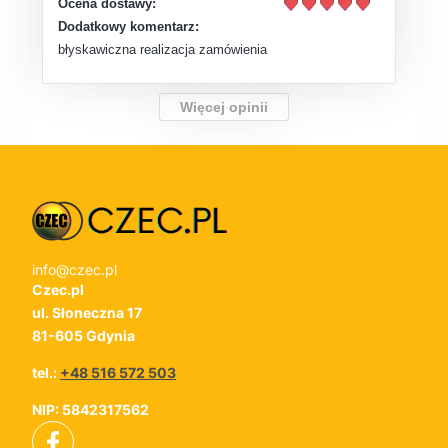
Ocena dostawy:
Dodatkowy komentarz:
błyskawiczna realizacja zamówienia
Więcej opinii
info@czec.pl
Czec.pl
ul. Słoneczna 17
81-605 Gdynia
tel.:
+48 516 572 503
NIP: 5842317562