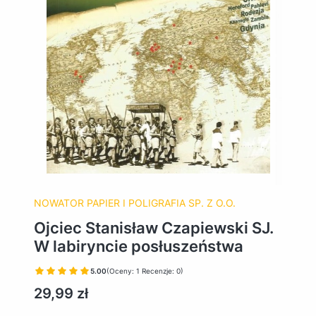
NOWATOR PAPIER I POLIGRAFIA SP. Z O.O.
Ojciec Stanisław Czapiewski SJ.
W labiryncie posłuszeństwa
5.00
(Oceny: 1 Recenzje: 0)
Cena
29,99 zł