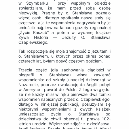
w Szymbarku i przy wspólnym obiedzie
stwierdziłam, że mam przed sobą osobę
niezwykłą. Pragnę by o. Stanisława poznało
więcej osób, dlatego spotkania nasze stały się
częstsze, a ja te wspomnienia nagrywałam by je
umieścić najpierw na łamach gazety regionalnej
„Życie Kaszub” a potem w wydanej książce
Żywa Historia — Jezuity O. Stanisława
Czapiewskiego.
Tak rozpoczęła się moja znajomość z jezuitami i
o. Stanisławem, u których przez okres ponad
czterech lat, byłam dosyć częstym gościem.
Trzecia część (dla zachowania ciągłości w
biografii o. Stanisława) winna zawierać
wspomnienia: od szkoły junackiej dziewcząt w
Nazarecie, poprzez ewakuację do Anglii, pobyt
w Ameryce i powrót do Polski. Z tego względu,
że nie każdy miał w ręku pierwsze dwa tomiki
wspomnień napisanych przez o. Czapiewskiego,
dlatego w niniejszej publikacji, posłużyłam się
niektórymi wspomnieniami z owych książek
umieszczając życie o. Stanisława od
dzieciństwa do chwili obecnej tj. prawie 102-
letnich urodzin. Większość zdjęć: z dzieciństwa,
Armii Andersa, Szkoły Junackie, Ameryki, Afryki