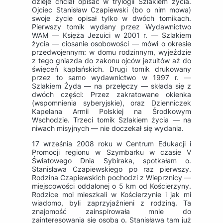
dzieje chciał opisać w trylogii Szlakiem życia.
Ojciec Stanisław Czapiewski (bo o nim mowa)
swoje życie opisał tylko w dwóch tomikach.
Pierwszy tomik wydany przez Wydawnictwo
WAM — Księża Jezuici w 2001 r. — Szlakiem
życia — ciosanie osobowości — mówi o okresie
przedwojennym: w domu rodzinnym, wyjeździe
z tego gniazda do zakonu ojców jezuitów aż do
święceń kapłańskich. Drugi tomik drukowany
przez to samo wydawnictwo w 1997 r. —
Szlakiem Żyda — na przełęczy — składa się z
dwóch części: Przez zakratowane okienka
(wspomnienia syberyjskie), oraz Dzienniczek
Kapelana Armii Polskiej na Środkowym
Wschodzie. Trzeci tomik Szlakiem życia — na
niwach misyjnych — nie doczekał się wydania.
17 września 2008 roku w Centrum Edukacji i
Promocji regionu w Szymbarku w czasie V
Światowego Dnia Sybiraka, spotkałam o.
Stanisława Czapiewskiego po raz pierwszy.
Rodzina Czapiewskich pochodzi z Wieprznicy —
miejscowości oddalonej o 5 km od Kościerzyny.
Rodzice moi mieszkali w Kościerzynie i jak mi
wiadomo, byli zaprzyjaźnieni z rodziną. Ta
znajomość zainspirowała mnie do
zainteresowania się osobą o. Stanisława tam już