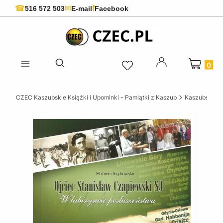
f
☎
✉
516 572 503
E-mail
Facebook
Produkty 
Otwórz wyszukiwarkę
CZEC Kaszubskie Książki i Upominki - Pamiątki z Kaszub
Kaszubskie k