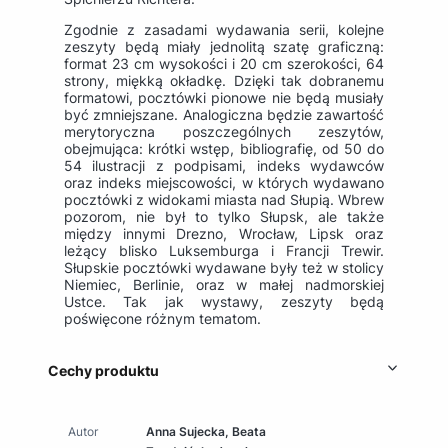
Zgodnie z zasadami wydawania serii, kolejne
zeszyty będą miały jednolitą szatę graficzną:
format 23 cm wysokości i 20 cm szerokości, 64
strony, miękką okładkę. Dzięki tak dobranemu
formatowi, pocztówki pionowe nie będą musiały
być zmniejszane. Analogiczna będzie zawartość
merytoryczna poszczególnych zeszytów,
obejmująca: krótki wstęp, bibliografię, od 50 do
54 ilustracji z podpisami, indeks wydawców
oraz indeks miejscowości, w których wydawano
pocztówki z widokami miasta nad Słupią. Wbrew
pozorom, nie był to tylko Słupsk, ale także
między innymi Drezno, Wrocław, Lipsk oraz
leżący blisko Luksemburga i Francji Trewir.
Słupskie pocztówki wydawane były też w stolicy
Niemiec, Berlinie, oraz w małej nadmorskiej
Ustce. Tak jak wystawy, zeszyty będą
poświęcone różnym tematom.
Cechy produktu
Autor
Anna Sujecka, Beata