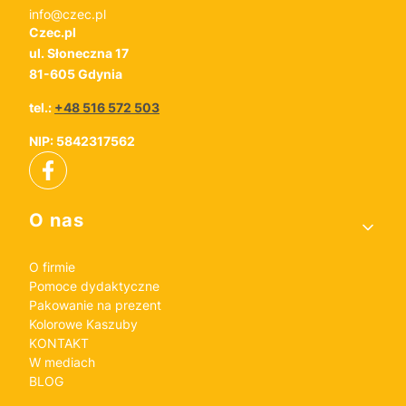
info@czec.pl
Czec.pl
ul. Słoneczna 17
81-605 Gdynia
tel.:
+48 516 572 503
NIP: 5842317562
Linki w stopce
O nas
O firmie
Pomoce dydaktyczne
Pakowanie na prezent
Kolorowe Kaszuby
KONTAKT
W mediach
BLOG