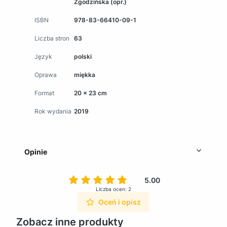
Zgodzińska (opr.)
ISBN
978-83-66410-09-1
Liczba stron
63
Język
polski
Oprawa
miękka
Format
20 x 23 cm
Rok wydania
2019
Opinie
5.00
Liczba ocen: 2
Oceń i opisz
Zobacz inne produkty