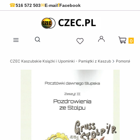
f
☎
✉
516 572 503
E-mail
Facebook
Produkty 
Otwórz wyszukiwarkę
CZEC Kaszubskie Książki i Upominki - Pamiątki z Kaszub
Pomorskie ks