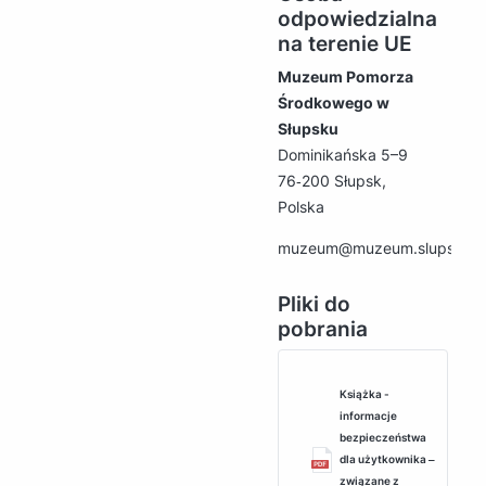
odpowiedzialna
na terenie UE
Muzeum Pomorza
Środkowego w
Słupsku
Dominikańska 5–9
76‑200 Słupsk,
Polska
muzeum@muzeum.slupsk.pl
Pliki do
pobrania
Książka -
informacje
bezpieczeństwa
dla użytkownika ‒
związane z