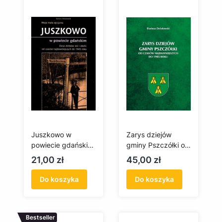
Juszkowo w
Zarys dziejów
powiecie gdańskim.
gminy Pszczółki od
Zarys dziejów wsi i
czasów
Cena
Cena
21,00 zł
45,00 zł
okolic od czasów
najdawniejszych do
najdawniejszych do
1945 roku
Do koszyka
Do koszyka
1945 roku
Bestseller