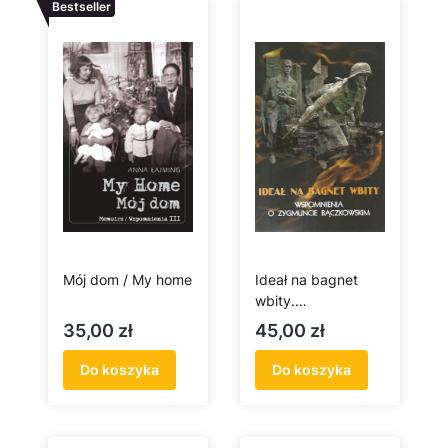
Bestseller
Mój dom / My home
Ideał na bagnet
wbity.
Wspomnienia o
Cena
Cena
35,00 zł
45,00 zł
Zygmuncie
Bączkowskim
Do koszyka
Do koszyka