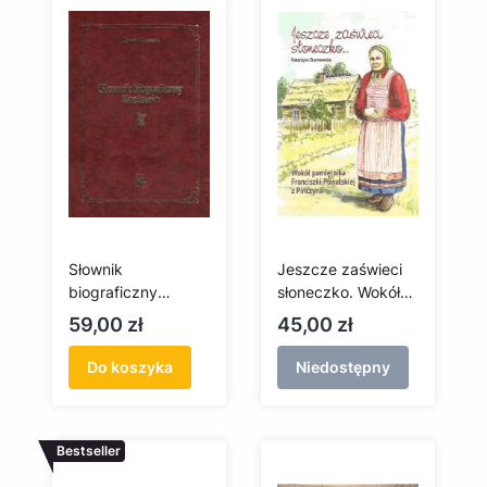
Słownik
Jeszcze zaświeci
biograficzny
słoneczko. Wokół
Kociewia tom 3
pamiętnika
Cena
Cena
59,00 zł
45,00 zł
Franciszki
Powalskiej z
Do koszyka
Niedostępny
Pinczyna
Bestseller