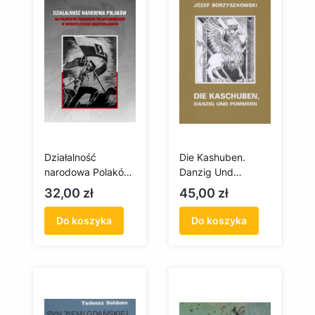
Działalność
Die Kashuben.
narodowa Polaków
Danzig Und
na północnym
Pommern
Cena
Cena
32,00 zł
45,00 zł
pograniczu polsko-
niemieckim w
Do koszyka
Do koszyka
dwudziestoleciu
międzywojennym