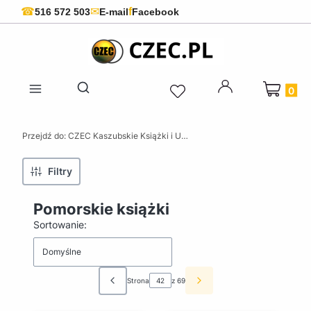
f
☎
✉
516 572 503
E-mail
Facebook
Produkty 
Otwórz wyszukiwarkę
Przejdź do:
CZEC Kaszubskie Książki i Upominki - Pamiątki z Kaszub
Filtry
Pomorskie książki
Lista produktów
Sortowanie:
Domyślne
Strona
z 69
Poprzednie produkty
Następne produkty