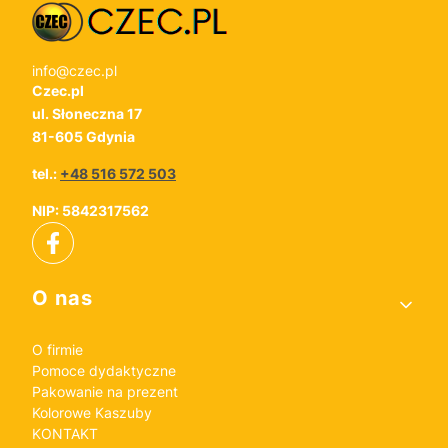
info@czec.pl
Czec.pl
ul. Słoneczna 17
81-605 Gdynia
tel.:
+48 516 572 503
NIP: 5842317562
Linki w stopce
O nas
O firmie
Pomoce dydaktyczne
Pakowanie na prezent
Kolorowe Kaszuby
KONTAKT