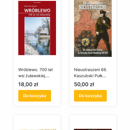
Wróblewo. 700 lat
Nieustraszeni 66.
wsi żuławskiej.
Kaszubski Pułk
Moja mała ojczyzna
Piechoty im.
Cena
Cena
18,00 zł
50,00 zł
Marszałka Józefa
Piłsudskiego 1919-
Do koszyka
Do koszyka
1939