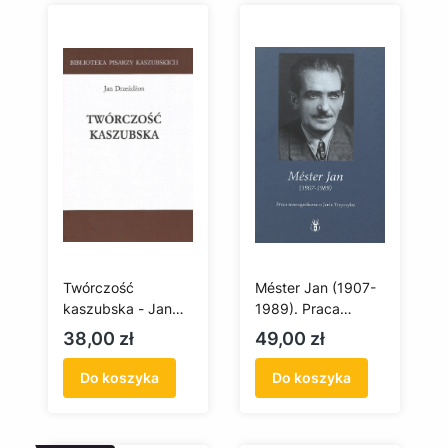
Twórczość
Méster Jan (1907-
kaszubska - Jan
1989). Praca
Drzeżdżon
monograficzna o
Cena
Cena
38,00 zł
49,00 zł
Janie Trepczyku
Do koszyka
Do koszyka