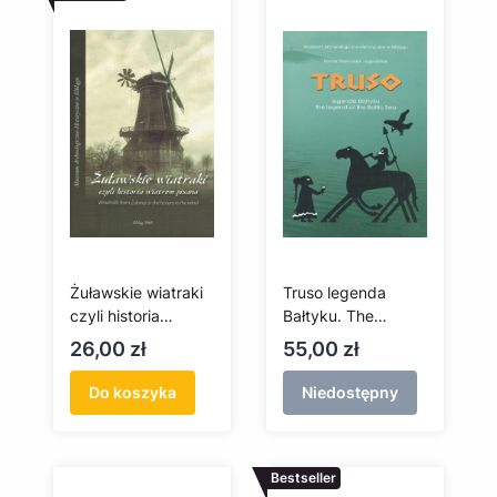
Żuławskie wiatraki
Truso legenda
czyli historia
Bałtyku. The
wiatrem pisana
legend of the Baltic
Cena
Cena
26,00 zł
55,00 zł
Sea
Do koszyka
Niedostępny
Bestseller