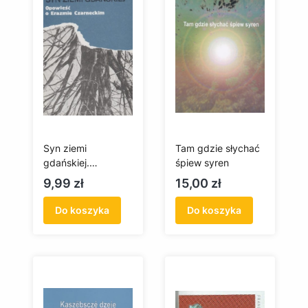
Syn ziemi
Tam gdzie słychać
gdańskiej.
śpiew syren
Opowieść o
Cena
Cena
9,99 zł
15,00 zł
Erazmie
Czarneckim
Do koszyka
Do koszyka