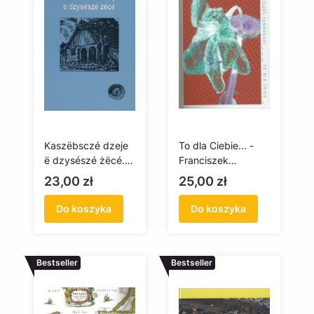
Kaszëbsczé dzeje
To dla Ciebie... -
ë dzysészé żëcé.
Franciszek
Dokôzë kaszëbsczi
Fenikowski
Cena
Cena
23,00 zł
25,00 zł
prozë
Do koszyka
Do koszyka
Bestseller
Bestseller