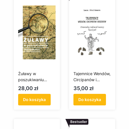
Żuławy w
Tajemnice Wendów,
poszukiwaniu
Circipanów i
tożsamości
Kaszubów.
Cena
Cena
28,00 zł
35,00 zł
Orientalny rodowód
nazwy Kas(z)ub
Do koszyka
Do koszyka
Bestseller