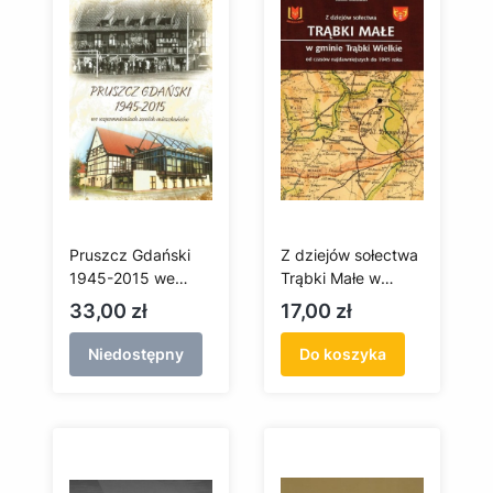
Pruszcz Gdański
Z dziejów sołectwa
1945-2015 we
Trąbki Małe w
wspomnieniach
gminie Trąbki
Cena
Cena
33,00 zł
17,00 zł
swoich
Wielkie od czasów
mieszkańców
najdawniejszych do
Niedostępny
Do koszyka
1945 roku