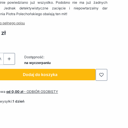
inie powiedziano już wszystko. Podobno nie ma już żadnych
w. Jednak detektywistyczne zacięcie i niepowtarzalny dar
ia Piotra Polechońskiego obalają ten mit!
o pełnego opisu
 zł
Dostępność:
t.
na wyczerpaniu
Dodaj do koszyka
awa
od 0,00 zł
- ODBIÓR OSOBISTY
wysyłki:
1 dzień