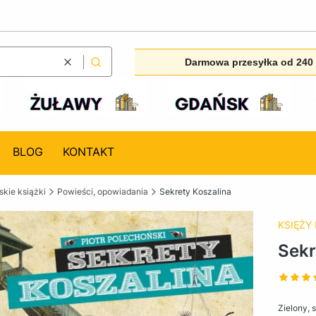
Darmowa przesyłka od 240 
Wyczyść
Szukaj
BLOG
KONTAKT
kie książki
Powieści, opowiadania
Sekrety Koszalina
KSIĘŻY
Sekr
Zielony, 