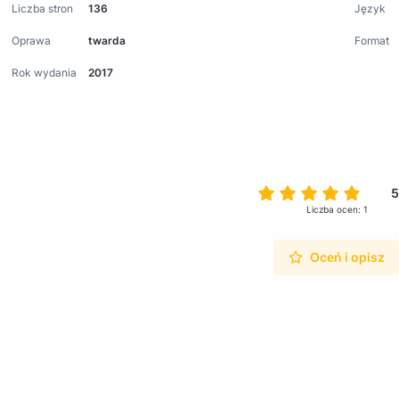
Liczba stron
136
Język
Oprawa
twarda
Format
Rok wydania
2017
5
Liczba ocen: 1
Oceń i opisz