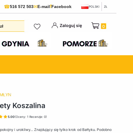
f
☎
✉
516 572 503
E-mail
Facebook
POLSKI
ZŁ
Produkty w koszyku:
Zaloguj się
zł
 MŁYN
ety Koszalina
5.00
(Oceny: 1 Recenzje: 0)
spokojny i urokliwy… Znajdujący się tylko krok od Bałtyku. Podobno