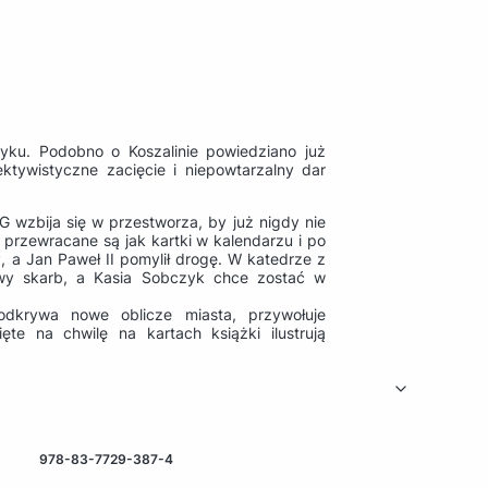
łtyku. Podobno o Koszalinie powiedziano już
tywistyczne zacięcie i niepowtarzalny dar
 wzbija się w przestworza, by już nigdy nie
 przewracane są jak kartki w kalendarzu i po
, a Jan Paweł II pomylił drogę. W katedrze z
owy skarb, a Kasia Sobczyk chce zostać w
 odkrywa nowe oblicze miasta, przywołuje
ęte na chwilę na kartach książki ilustrują
978-83-7729-387-4