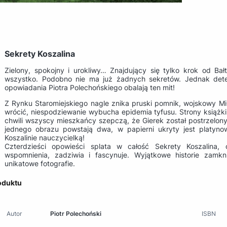
Sekrety Koszalina
Zielony, spokojny i urokliwy… Znajdujący się tylko krok od Ba
wszystko. Podobno nie ma już żadnych sekretów. Jednak detek
opowiadania Piotra Polechońskiego obalają ten mit!
Z Rynku Staromiejskiego nagle znika pruski pomnik, wojskowy MiG
wrócić, niespodziewanie wybucha epidemia tyfusu. Strony książki
chwili wszyscy mieszkańcy szepczą, że Gierek został postrzelony
jednego obrazu powstają dwa, w papierni ukryty jest platyn
Koszalinie nauczycielką!
Czterdzieści opowieści splata w całość Sekrety Koszalina,
wspomnienia, zadziwia i fascynuje. Wyjątkowe historie zamkni
unikatowe fotografie.
oduktu
Autor
Piotr Polechoński
ISBN