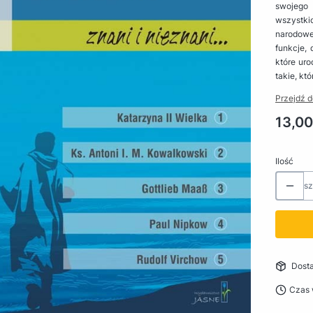
swojego 
wszystki
narodowe
funkcje,
które uro
takie, kt
Przejdź d
Cena
13,00
Ilość
sz
Dost
Czas 