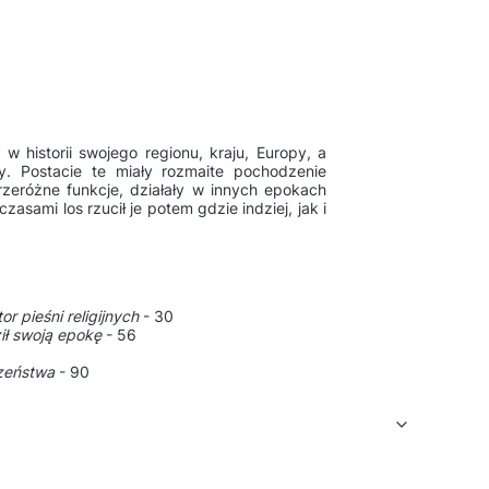
 w historii swojego regionu, kraju, Europy, a
y. Postacie te miały rozmaite pochodzenie
zeróżne funkcje, działały w innych epokach
zasami los rzucił je potem gdzie indziej, jak i
or pieśni religijnych
- 30
ił swoją epokę
- 56
czeństwa
- 90