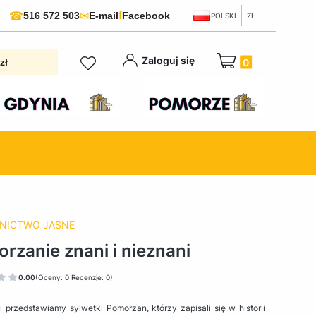
f
☎
✉
516 572 503
E-mail
Facebook
POLSKI
ZŁ
Produkty w koszyku:
Zaloguj się
zł
NICTWO JASNE
rzanie znani i nieznani
0.00
(Oceny: 0 Recenzje: 0)
ii przedstawiamy sylwetki Pomorzan, którzy zapisali się w historii