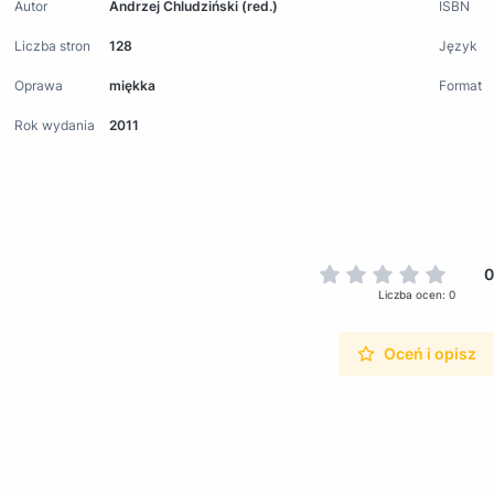
Autor
Andrzej Chludziński (red.)
ISBN
Liczba stron
128
Język
Oprawa
miękka
Format
Rok wydania
2011
0
Liczba ocen: 0
Oceń i opisz