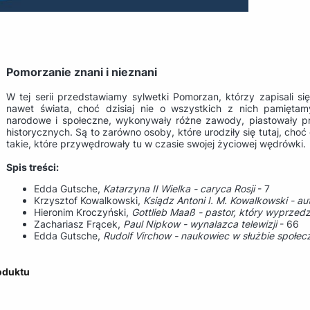
Pomorzanie znani i nieznani
W tej serii przedstawiamy sylwetki Pomorzan, którzy zapisali się
nawet świata, choć dzisiaj nie o wszystkich z nich pamiętam
narodowe i społeczne, wykonywały różne zawody, piastowały pr
historycznych. Są to zarówno osoby, które urodziły się tutaj, choć c
takie, które przywędrowały tu w czasie swojej życiowej wędrówki.
Spis treści:
Edda Gutsche,
Katarzyna II Wielka - caryca Rosji
- 7
Krzysztof Kowalkowski,
Ksiądz Antoni I. M. Kowalkowski - aut
Hieronim Kroczyński,
Gottlieb Maaß - pastor, który wyprzedz
Zachariasz Frącek,
Paul Nipkow - wynalazca telewizji
- 66
Edda Gutsche,
Rudolf Virchow - naukowiec w służbie społe
oduktu