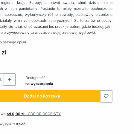
regionu, kraju, Europy, a nawet świata, choć dzisiaj nie o
ch z nich pamiętamy. Postacie te miały rozmaite pochodzenie
 i społeczne, wykonywały różne zawody, piastowały przeróżne
 działały w innych epokach historycznych. Są to zarówno osoby,
dziły się tutaj, choć czasami los rzucił je potem gdzie indziej, jak i
óre przywędrowały tu w czasie swojej życiowej wędrówki.
o pełnego opisu
 zł
Dostępność:
t.
na wyczerpaniu
Dodaj do koszyka
awa
od 0,00 zł
- ODBIÓR OSOBISTY
wysyłki:
1 dzień