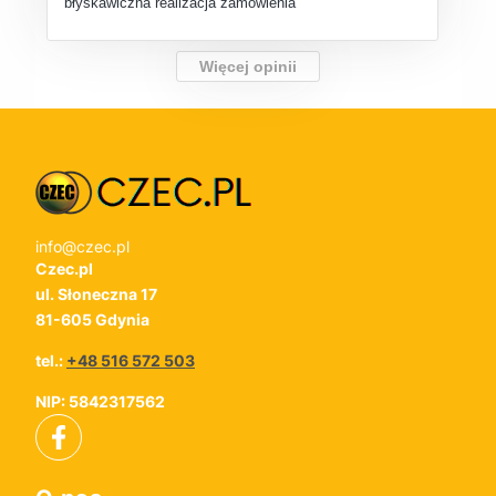
błyskawiczna realizacja zamówienia
Więcej opinii
info@czec.pl
Czec.pl
ul. Słoneczna 17
81-605 Gdynia
tel.:
+48 516 572 503
NIP: 5842317562