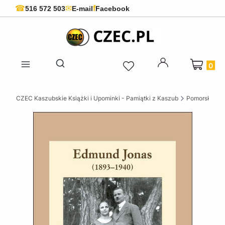
f
☎
✉
516 572 503
E-mail
Facebook
Produkty 
Otwórz wyszukiwarkę
CZEC Kaszubskie Książki i Upominki - Pamiątki z Kaszub
Pomorskie ks