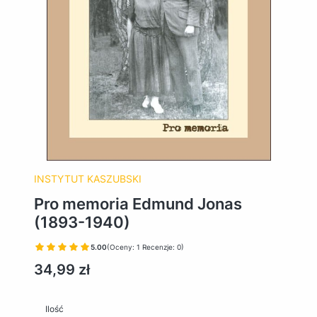
INSTYTUT KASZUBSKI
Pro memoria Edmund Jonas
(1893-1940)
5.00
(Oceny: 1 Recenzje: 0)
Cena
34,99 zł
Ilość