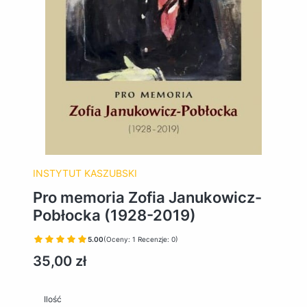
INSTYTUT KASZUBSKI
Pro memoria Zofia Janukowicz-
Pobłocka (1928-2019)
5.00
(Oceny: 1 Recenzje: 0)
Cena
35,00 zł
Ilość