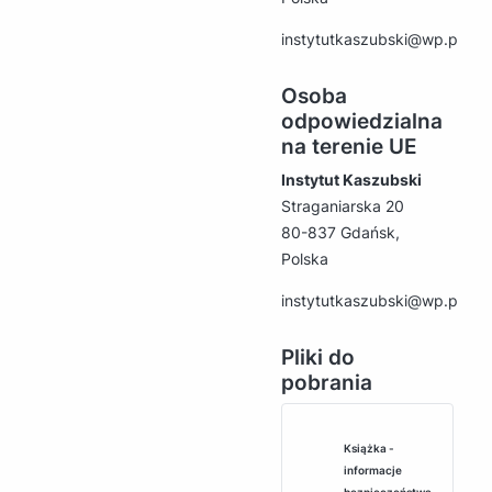
instytutkaszubski@wp.pl
Osoba
odpowiedzialna
na terenie UE
Instytut Kaszubski
Straganiarska 20
80-837 Gdańsk,
Polska
instytutkaszubski@wp.pl
Pliki do
pobrania
Książka -
informacje
bezpieczeństwa