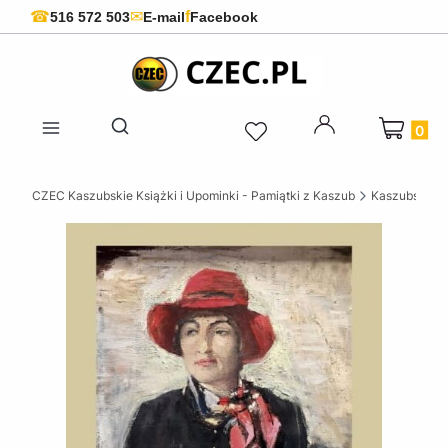
f
☎
✉
516 572 503
E-mail
Facebook
Produkty 
Otwórz wyszukiwarkę
CZEC Kaszubskie Książki i Upominki - Pamiątki z Kaszub
Kaszubskie k