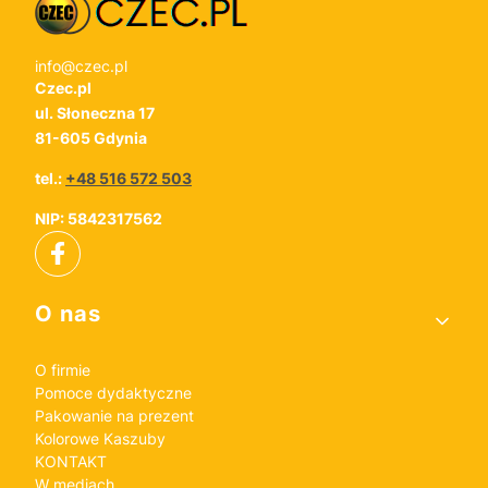
info@czec.pl
Czec.pl
ul. Słoneczna 17
81-605 Gdynia
tel.:
+48 516 572 503
NIP: 5842317562
Linki w stopce
O nas
O firmie
Pomoce dydaktyczne
Pakowanie na prezent
Kolorowe Kaszuby
KONTAKT
W mediach