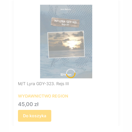
M/T Lyra GDY-323. Rejs III
WYDAWNICTWO REGION
Cena
45,00 zł
Do koszyka