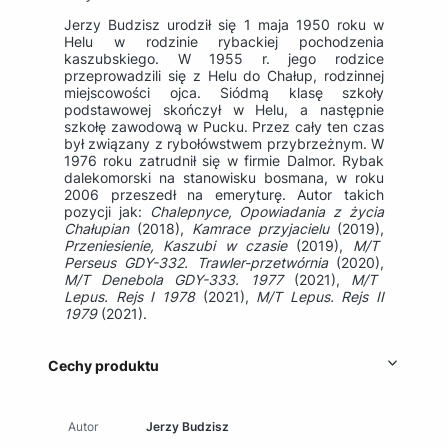
Jerzy Budzisz urodził się 1 maja 1950 roku w
Helu w rodzinie rybackiej pochodzenia
kaszubskiego. W 1955 r. jego rodzice
przeprowadzili się z Helu do Chałup, rodzinnej
miejscowości ojca. Siódmą klasę szkoły
podstawowej skończył w Helu, a następnie
szkołę zawodową w Pucku. Przez cały ten czas
był związany z rybołówstwem przybrzeżnym. W
1976 roku zatrudnił się w firmie Dalmor. Rybak
dalekomorski na stanowisku bosmana, w roku
2006 przeszedł na emeryturę. Autor takich
pozycji jak:
Chalepnyce, Opowiadania z życia
Chałupian
(2018),
Kamrace przyjacielu
(2019),
Przeniesienie, Kaszubi w czasie
(2019),
M/T
Perseus GDY-332. Trawler-przetwórnia
(2020),
M/T Denebola GDY-333. 1977
(2021),
M/T
Lepus. Rejs I 1978
(2021),
M/T Lepus. Rejs II
1979
(2021).
Cechy produktu
Autor
Jerzy Budzisz