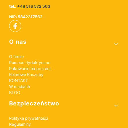
tel.:
+48 516 572 503
NIP: 5842317562
Linki w stopce
O nas
O firmie
Pomoce dydaktyczne
Pakowanie na prezent
Kolorowe Kaszuby
KONTAKT
W mediach
BLOG
Bezpieczeństwo
Polityka prywatności
Regulaminy