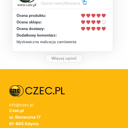
Opinia zweryfikowana
Ocena produktu:
Ocena sklepu:
Ocena dostawy:
Dodatkowy komentarz:
błyskawiczna realizacja zamówienia
Więcej opinii
info@czec.pl
Czec.pl
ul. Słoneczna 17
81-605 Gdynia