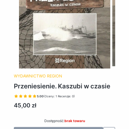
WYDAWNICTWO REGION
Przeniesienie. Kaszubi w czasie
5.00
(Oceny: 1 Recenzje: 0)
Cena
45,00 zł
Dostępność:
brak towaru