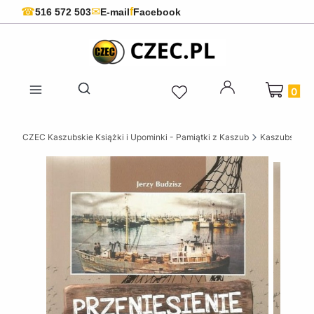
f
☎
✉
516 572 503
E-mail
Facebook
Produkty 
Otwórz wyszukiwarkę
CZEC Kaszubskie Książki i Upominki - Pamiątki z Kaszub
Kaszubskie k