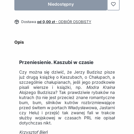
Niedostępny
Dostawa
od 0,00 zł
- ODBIÓR OSOBISTY
Opis
Przeniesienie. Kaszubi w czasie
Czy można się dziwić, że Jerzy Budzisz pisze
już drugą książkę o Kaszubach, o Chałupach, a
szczególnie chałupianach, jeśli jego przodkowie
pisali wiersze i książki, np.
Modra Kraina
Alojzego Budzisza? Tak prawdziwie rybaków na
kutrach (to nie jest przecież znane romantyczne
bum, bum, silników kutrów rozbrzmiewające
przed świtem w portach Władysławowa, Jastarni
czy Helu) i przejść tak zwanej fali w trakcie
służby wojskowej w czasach PRL nie opisał
dotychczas nikt.
Krzysztof Bień