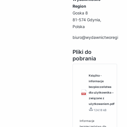
Region
Goska 8
81-574 Gdynia,
Polska
biuro@wydawnictworegion.p
Pliki do
pobrania
Książka -
informacje
bezpieczeństwa
dla użytkownika ‒
związane z
użytkowaniem.pdf
124.18 kB
Informacje
bezpieczeństwa dla