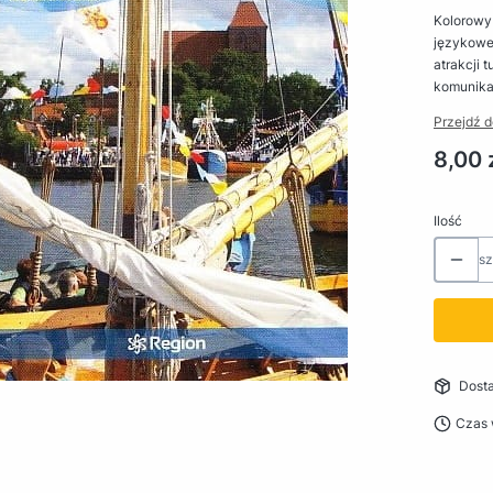
Kolorow
językowe
atrakcji 
komunika
Przejdź d
Cena
8,00 
Ilość
sz
Dost
Czas 