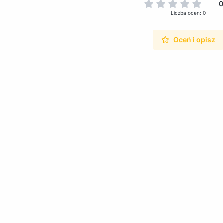
0
Liczba ocen: 0
Oceń i opisz