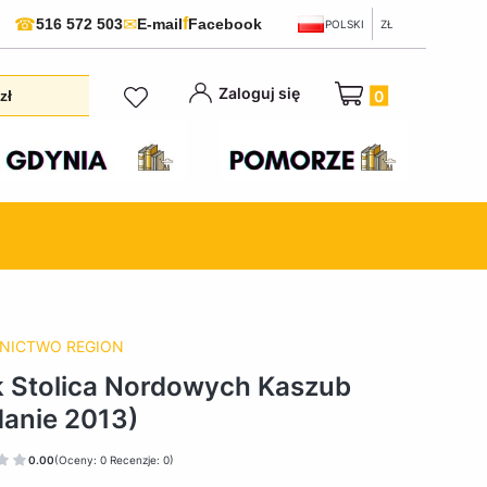
f
☎
✉
516 572 503
E-mail
Facebook
POLSKI
ZŁ
Produkty w koszyku:
Zaloguj się
zł
NICTWO REGION
 Stolica Nordowych Kaszub
anie 2013)
0.00
(Oceny: 0 Recenzje: 0)