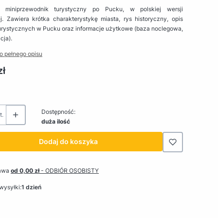
y miniprzewodnik turystyczny po Pucku, w polskiej wersji
j. Zawiera krótka charakterystykę miasta, rys historyczny, opis
turystycznych w Pucku oraz informacje użytkowe (baza noclegowa,
cja).
o pełnego opisu
zł
Dostępność:
t.
duża ilość
Dodaj do koszyka
awa
od 0,00 zł
- ODBIÓR OSOBISTY
wysyłki:
1 dzień