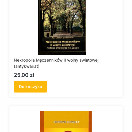
Nekropolia Męczenników II wojny światowej
(antykwariat)
Cena
25,00 zł
Do koszyka