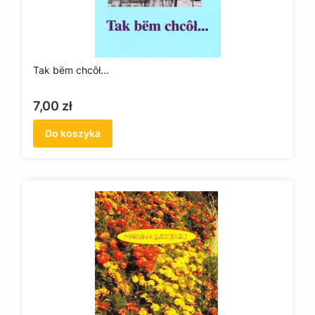
Tak bëm chcôł...
Cena
7,00 zł
Do koszyka