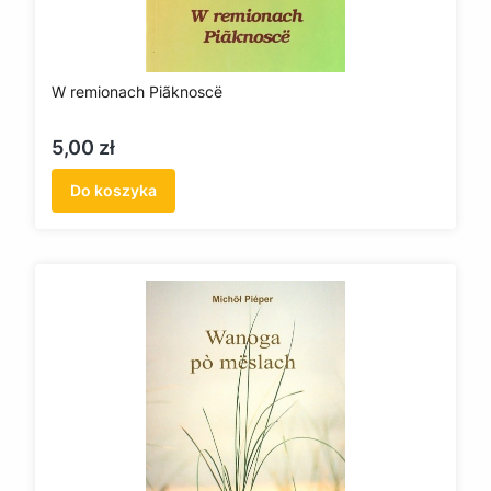
W remionach Piãknoscë
Cena
5,00 zł
Do koszyka