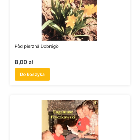
Pòd pierznã Dobrégò
Cena
8,00 zł
Do koszyka