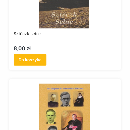
Sztëczk sebie
Cena
8,00 zł
Do koszyka