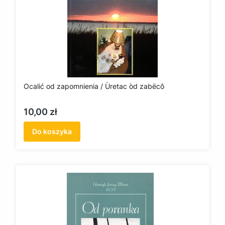
Ocalić od zapomnienia / Ùretac òd zabëcô
Cena
10,00 zł
Do koszyka