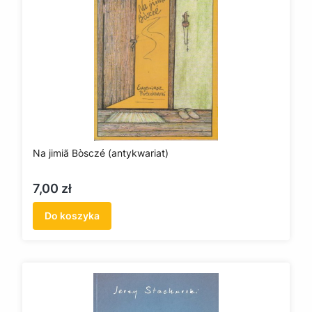
Na jimiã Bòsczé (antykwariat)
Cena
7,00 zł
Do koszyka