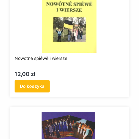
Nowotné spiéwë i wiersze
Cena
12,00 zł
Do koszyka