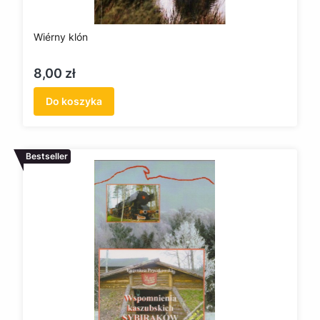
Wiérny klón
Cena
8,00 zł
Do koszyka
Bestseller