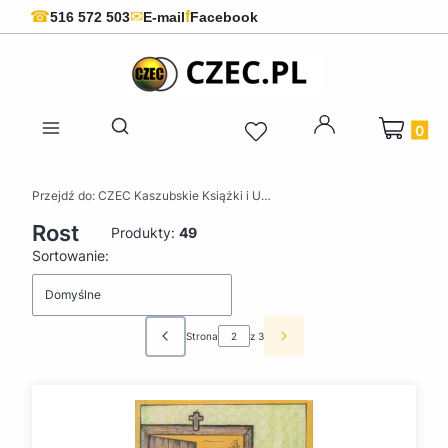
f
☎
✉
516 572 503
E-mail
Facebook
Produkty 
Otwórz wyszukiwarkę
Przejdź do:
CZEC Kaszubskie Książki i Upominki - Pamiątki z Kaszub
Rost
Produkty:
49
Lista produktów
Sortowanie:
Domyślne
Strona
z 3
Poprzednie produkty
Następne produkty