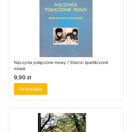
Naczynia połączone mowy / Statczi sparłãczoné
mòwë
Cena
9,90 zł
Do koszyka