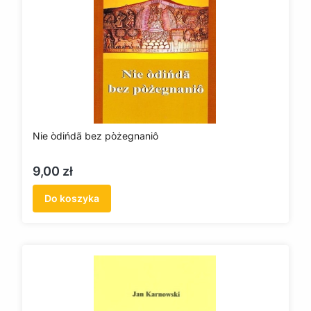
Nie òdińdã bez pòżegnaniô
Cena
9,00 zł
Do koszyka