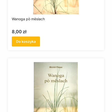
Wanoga pò mëslach
Cena
8,00 zł
Do koszyka