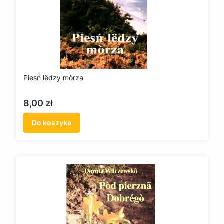
Piesń lëdzy mòrza
Cena
8,00 zł
Do koszyka