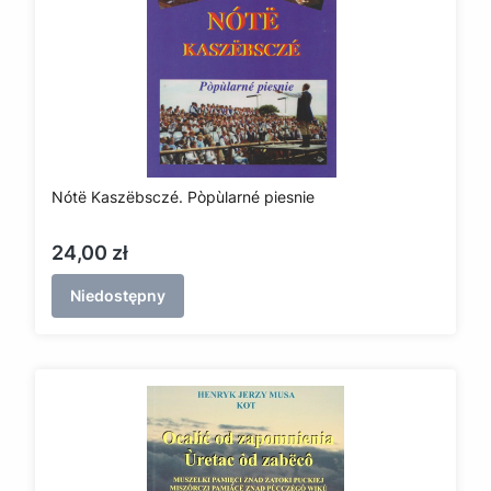
Nótë Kaszëbsczé. Pòpùlarné piesnie
Cena
24,00 zł
Niedostępny