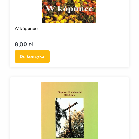
W kòpùnce
Cena
8,00 zł
Do koszyka