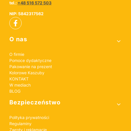
tel.:
+48 516 572 503
NIP: 5842317562
Linki w stopce
O nas
O firmie
Pomoce dydaktyczne
Pakowanie na prezent
Kolorowe Kaszuby
KONTAKT
W mediach
BLOG
Bezpieczeństwo
Polityka prywatności
Regulaminy
Zwroty i reklamacje