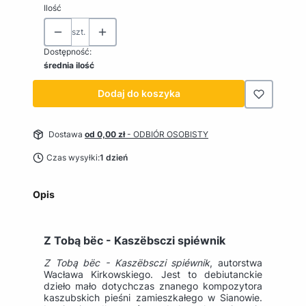
Ilość
szt.
Dostępność:
średnia ilość
Dodaj do koszyka
Dostawa
od 0,00 zł
- ODBIÓR OSOBISTY
Czas wysyłki:
1 dzień
Opis
Z Tobą bëc - Kaszëbsczi spiéwnik
Z Tobą bëc - Kaszëbsczi spiéwnik
, autorstwa
Wacława Kirkowskiego. Jest to debiutanckie
dzieło mało dotychczas znanego kompozytora
kaszubskich pieśni zamieszkałego w Sianowie.