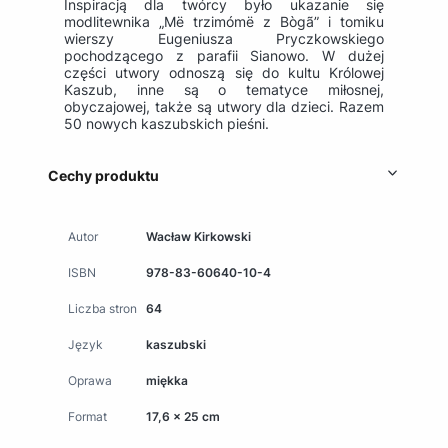
Inspiracją dla twórcy było ukazanie się
modlitewnika „Më trzimómë z Bògã” i tomiku
wierszy Eugeniusza Pryczkowskiego
pochodzącego z parafii Sianowo. W dużej
części utwory odnoszą się do kultu Królowej
Kaszub, inne są o tematyce miłosnej,
obyczajowej, także są utwory dla dzieci. Razem
50 nowych kaszubskich pieśni.
Cechy produktu
Autor
Wacław Kirkowski
ISBN
978-83-60640-10-4
Liczba stron
64
Język
kaszubski
Oprawa
miękka
Format
17,6 x 25 cm