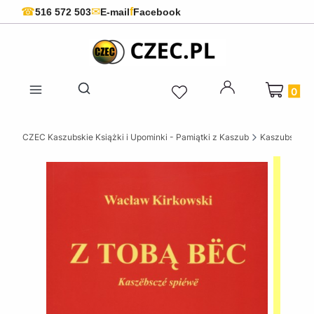
f
☎
✉
516 572 503
E-mail
Facebook
Produkty 
Otwórz wyszukiwarkę
CZEC Kaszubskie Książki i Upominki - Pamiątki z Kaszub
Kaszubskie k