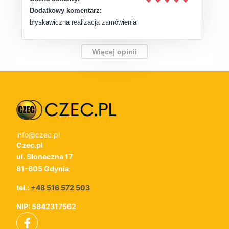
Dodatkowy komentarz:
błyskawiczna realizacja zamówienia
Więcej opinii
info@czec.pl
Czec.pl
ul. Słoneczna 17
81-605 Gdynia
tel.:
+48 516 572 503
NIP: 5842317562