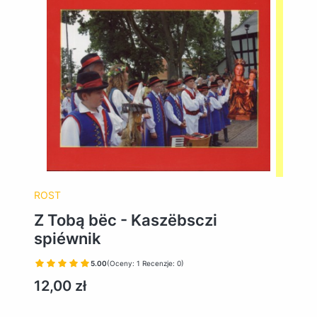
ROST
Z Tobą bëc - Kaszëbsczi
spiéwnik
5.00
(Oceny: 1 Recenzje: 0)
Cena
12,00 zł