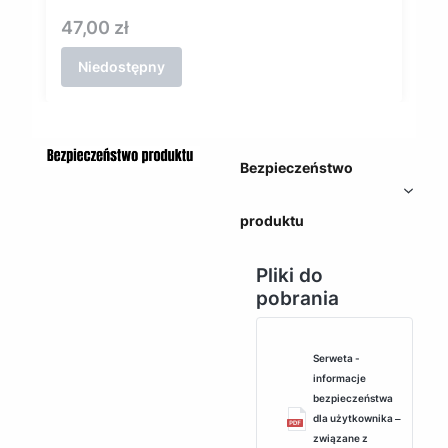
Cena
47,00 zł
Niedostępny
Bezpieczeństwo
produktu
Pliki do
pobrania
Serweta -
informacje
bezpieczeństwa
dla użytkownika ‒
związane z