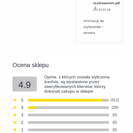
użytkowaniem.pdf
44.62 kB
Informacje dla
użytkownika –
serweta
Ocena sklepu
Opinie, z których została wyliczona
średnia, są wystawione przez
4.9
zweryfikowanych klientów, którzy
dokonali zakupu w sklepie.
5
(312)
4
(29)
3
(0)
2
(0)
1
(0)