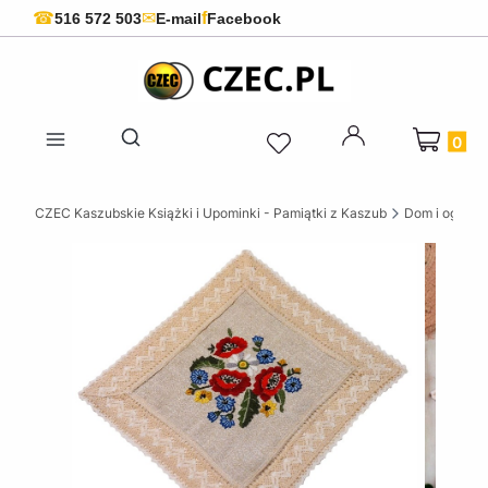
f
☎
✉
516 572 503
E-mail
Facebook
Produkty 
Otwórz wyszukiwarkę
CZEC Kaszubskie Książki i Upominki - Pamiątki z Kaszub
Dom i ogród w