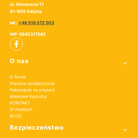
ul. Słoneczna 17
81-605 Gdynia
tel.:
+48 516 572 503
NIP: 5842317562
Linki w stopce
O nas
O firmie
Pomoce dydaktyczne
Pakowanie na prezent
Kolorowe Kaszuby
KONTAKT
W mediach
BLOG
Bezpieczeństwo