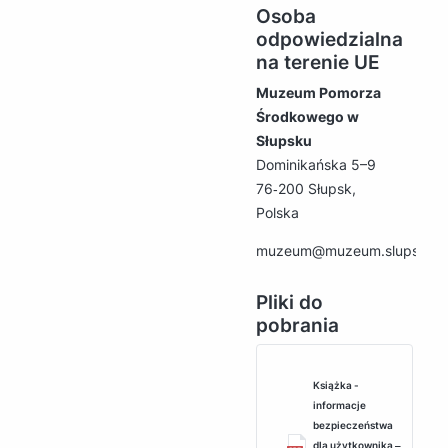
Osoba
odpowiedzialna
na terenie UE
Muzeum Pomorza
Środkowego w
Słupsku
Dominikańska 5–9
76‑200 Słupsk,
Polska
muzeum@muzeum.slupsk.pl
Pliki do
pobrania
Książka -
informacje
bezpieczeństwa
dla użytkownika ‒