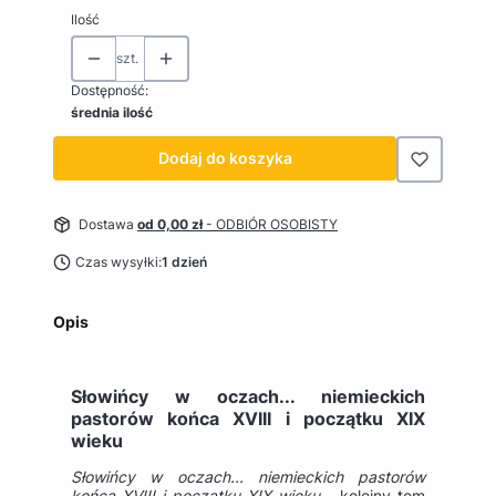
Ilość
szt.
Dostępność:
średnia ilość
Dodaj do koszyka
Dostawa
od 0,00 zł
- ODBIÓR OSOBISTY
Czas wysyłki:
1 dzień
Opis
Słowińcy w oczach... niemieckich
pastorów końca XVIII i początku XIX
wieku
Słowińcy w oczach... niemieckich pastorów
końca XVIII i początku XIX wieku
- kolejny tom