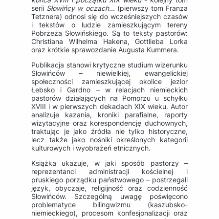
serii
Słowińcy w oczach...
(pierwszy tom Franza
Tetznera) odnosi się do wcześniejszych czasów
i tekstów o ludzie zamieszkującym tereny
Pobrzeża Słowińskiego. Są to teksty pastorów:
Christiana Wilhelma Hakena, Gottlieba Lorka
oraz krótkie sprawozdanie Augusta Kummera.
Publikacja stanowi krytyczne studium wizerunku
Słowińców – niewielkiej, ewangelickiej
społeczności zamieszkującej okolice jezior
Łebsko i Gardno – w relacjach niemieckich
pastorów działających na Pomorzu u schyłku
XVIII i w pierwszych dekadach XIX wieku. Autor
analizuje kazania, kroniki parafialne, raporty
wizytacyjne oraz korespondencję duchownych,
traktując je jako źródła nie tylko historyczne,
lecz także jako nośniki określonych kategorii
kulturowych i wyobrażeń etnicznych.
Książka ukazuje, w jaki sposób pastorzy –
reprezentanci administracji kościelnej i
pruskiego porządku państwowego – postrzegali
język, obyczaje, religijność oraz codzienność
Słowińców. Szczególną uwagę poświęcono
problematyce bilingwizmu (kaszubsko-
niemieckiego), procesom konfesjonalizacji oraz