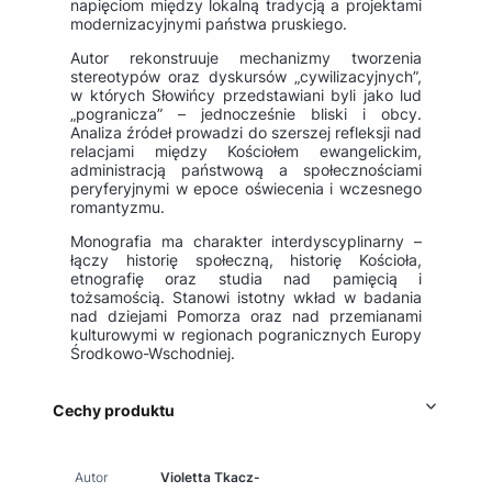
napięciom między lokalną tradycją a projektami
modernizacyjnymi państwa pruskiego.
Autor rekonstruuje mechanizmy tworzenia
stereotypów oraz dyskursów „cywilizacyjnych”,
w których Słowińcy przedstawiani byli jako lud
„pogranicza” – jednocześnie bliski i obcy.
Analiza źródeł prowadzi do szerszej refleksji nad
relacjami między Kościołem ewangelickim,
administracją państwową a społecznościami
peryferyjnymi w epoce oświecenia i wczesnego
romantyzmu.
Monografia ma charakter interdyscyplinarny –
łączy historię społeczną, historię Kościoła,
etnografię oraz studia nad pamięcią i
tożsamością. Stanowi istotny wkład w badania
nad dziejami Pomorza oraz nad przemianami
kulturowymi w regionach pogranicznych Europy
Środkowo-Wschodniej.
Cechy produktu
Autor
Violetta Tkacz-