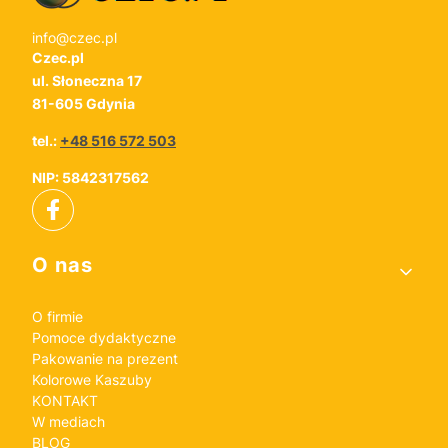
info@czec.pl
Czec.pl
ul. Słoneczna 17
81-605 Gdynia
tel.:
+48 516 572 503
NIP: 5842317562
Linki w stopce
O nas
O firmie
Pomoce dydaktyczne
Pakowanie na prezent
Kolorowe Kaszuby
KONTAKT
W mediach
BLOG