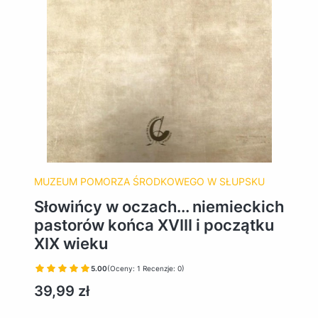
MUZEUM POMORZA ŚRODKOWEGO W SŁUPSKU
Słowińcy w oczach... niemieckich
pastorów końca XVIII i początku
XIX wieku
5.00
(Oceny: 1 Recenzje: 0)
Cena
39,99 zł