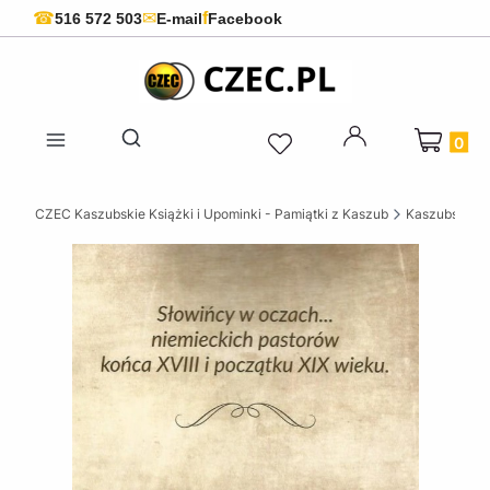
f
☎
✉
516 572 503
E-mail
Facebook
Produkty 
Otwórz wyszukiwarkę
CZEC Kaszubskie Książki i Upominki - Pamiątki z Kaszub
Kaszubskie k