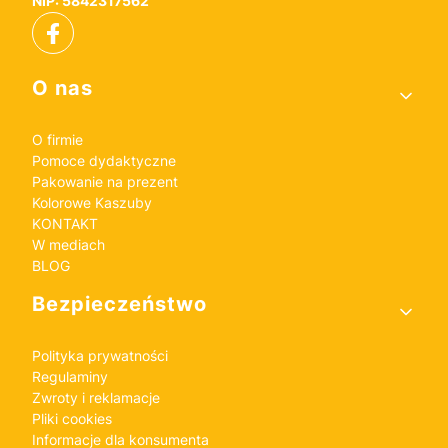
NIP: 5842317562
Linki w stopce
O nas
O firmie
Pomoce dydaktyczne
Pakowanie na prezent
Kolorowe Kaszuby
KONTAKT
W mediach
BLOG
Bezpieczeństwo
Polityka prywatności
Regulaminy
Zwroty i reklamacje
Pliki cookies
Informacje dla konsumenta