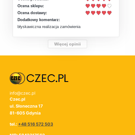
Ocena sklepu:
Ocena dostawy:
Dodatkowy komentarz:
błyskawiczna realizacja zamówienia
Więcej opinii
info@czec.pl
Czec.pl
ul. Słoneczna 17
81-605 Gdynia
tel.:
+48 516 572 503