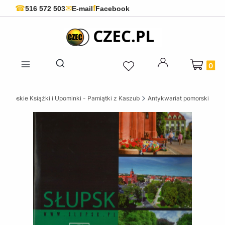
f
☎
✉
516 572 503
E-mail
Facebook
Produkty 
Otwórz wyszukiwarkę
szubskie Książki i Upominki - Pamiątki z Kaszub
Antykwariat pomorski