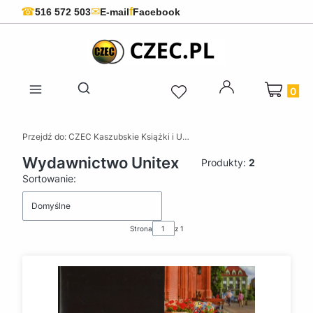
f
☎
✉
516 572 503
E-mail
Facebook
Produkty 
Otwórz wyszukiwarkę
Przejdź do:
CZEC Kaszubskie Książki i Upominki - Pamiątki z Kaszub
Wydawnictwo Unitex
Produkty:
2
Lista produktów
Sortowanie:
Domyślne
Strona
z 1