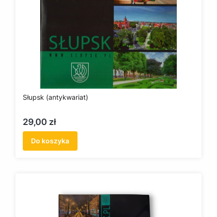
Słupsk (antykwariat)
Cena
29,00 zł
Do koszyka