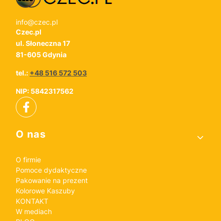
info@czec.pl
Czec.pl
ul. Słoneczna 17
81-605 Gdynia
tel.:
+48 516 572 503
NIP: 5842317562
Linki w stopce
O nas
O firmie
Pomoce dydaktyczne
Pakowanie na prezent
Kolorowe Kaszuby
KONTAKT
W mediach