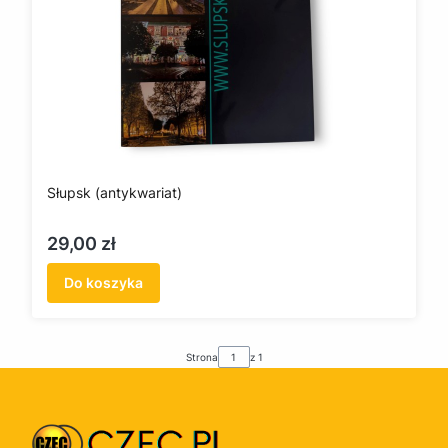
Słupsk (antykwariat)
Cena
29,00 zł
Do koszyka
Strona
z 1