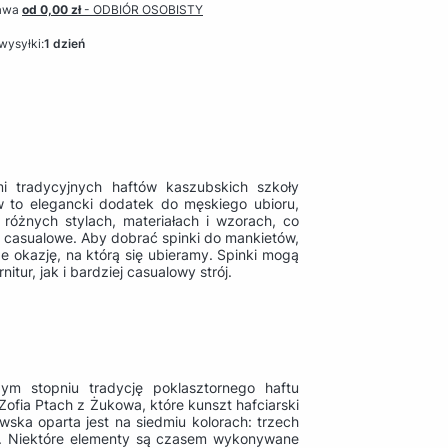
awa
od 0,00 zł
- ODBIÓR OSOBISTY
wysyłki:
1 dzień
i tradycyjnych haftów kaszubskich szkoły
w to elegancki dodatek do męskiego ubioru,
różnych stylach, materiałach i wzorach, co
 casualowe. Aby dobrać spinki do mankietów,
że okazję, na którą się ubieramy. Spinki mogą
ur, jak i bardziej casualowy strój.
m stopniu tradycję poklasztornego haftu
Zofia Ptach z Żukowa, które kunszt hafciarski
ska oparta jest na siedmiu kolorach: trzech
ym. Niektóre elementy są czasem wykonywane