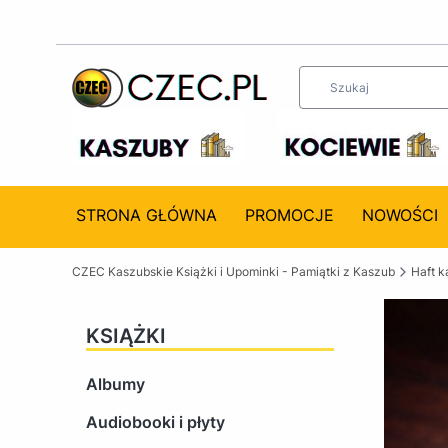
STRONA GŁÓWNA
PROMOCJE
NOWOŚCI
CZEC Kaszubskie Książki i Upominki - Pamiątki z Kaszub
Haft k
KSIĄŻKI
Albumy
Audiobooki i płyty