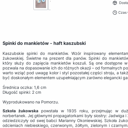
Dost
Czas 
Spinki do mankietów - haft kaszubski
Kaszubskie spinki do mankietów. Wzór inspirowany elementam
żukowskiej. Świetne na prezent dla panów. Spinki do mankietó
który służy do zapięcia mankietów koszuli. Są one dostępne w 
pozwala na dopasowanie ich do różnych okazji – od formalnych po
warto wziąć pod uwagę kolor i styl pozostałej części stroju, a tak
być doskonałym elementem uzupełniającym zarówno elegancki garnit
Średnica oczka: 1,6 cm
Długość spinki: 2 cm
Wyprodukowano na Pomorzu.
Szkoła żukowska
powstała w 1935 roku, przejmując w duży
norbertanek. Jej głównymi propagatorkami były siostry: Jadwiga i 
odziedziczyły od swej babci Marianny Okoniewskiej. Szkoła żukow
odcieniach niebieskiego, czerwonym, żółtym, zielonym i czarn