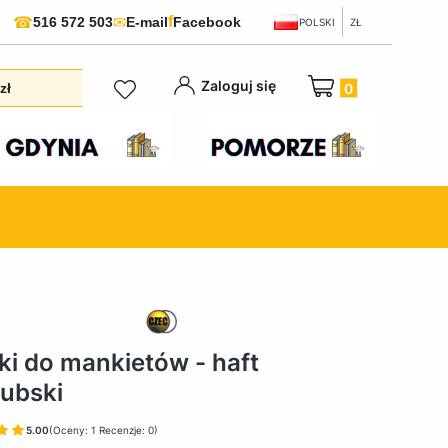
f
☎
✉
516 572 503
E-mail
Facebook
POLSKI
ZŁ
Produkty w koszyku:
Zaloguj się
zł
ki do mankietów - haft
ubski
5.00
(Oceny: 1 Recenzje: 0)