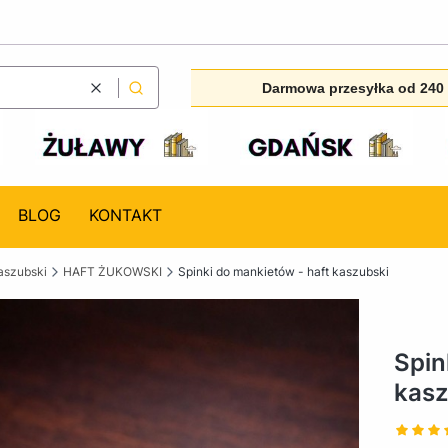
Darmowa przesyłka od 240 
Wyczyść
Szukaj
BLOG
KONTAKT
aszubski
HAFT ŻUKOWSKI
Spinki do mankietów - haft kaszubski
Spin
kasz