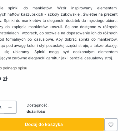
kie spinki do mankietów. Wzór inspirowany elementami
nych haftów kaszubskich - szkoły żukowskiej. Świetne na prezent
w. Spinki do mankietów to elegancki dodatek do męskiego ubioru,
uży do zapięcia mankietów koszuli. Są one dostępne w różnych
materiałach i wzorach, co pozwala na dopasowanie ich do różnych
 od formalnych po casualowe. Aby dobrać spinki do mankietów,
ąć pod uwagę kolor i styl pozostałej części stroju, a także okazję,
ą się ubieramy. Spinki mogą być doskonałym elementem
jącym zarówno elegancki garnitur, jak i bardziej casualowy strój.
o pełnego opisu
 zł
Dostępność:
t.
duża ilość
Dodaj do koszyka