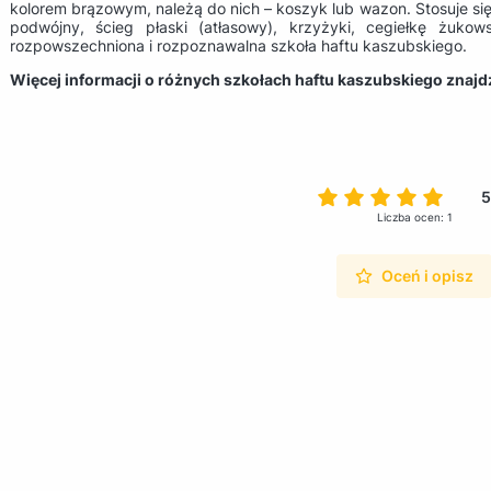
kolorem brązowym, należą do nich – koszyk lub wazon. Stosuje się
podwójny, ścieg płaski (atłasowy), krzyżyki, cegiełkę żukows
rozpowszechniona i rozpoznawalna szkoła haftu kaszubskiego.
Więcej informacji o różnych szkołach haftu kaszubskiego znaj
5
Liczba ocen: 1
Oceń i opisz