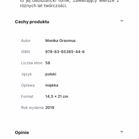
to jej debiutancki tomik, zawierający wiersze z
różnych lat twórczości.
Cechy produktu
Autor
Monika Orasmus
ISBN
978-83-65365-44-6
Liczba stron
58
Język
polski
Oprawa
miękka
Format
14,5 x 21 cm
Rok wydania
2019
Opinie