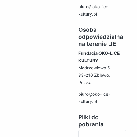
biuro@oko-lice-
kultury.pl
Osoba
odpowiedzialna
na terenie UE
Fundacja OKO-LICE
KULTURY
Modrzewiowa 5
83-210 Zblewo,
Polska
biuro@oko-lice-
kultury.pl
Pliki do
pobrania