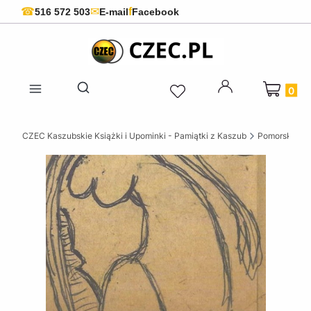
f
☎
✉
516 572 503
E-mail
Facebook
Produkty 
Otwórz wyszukiwarkę
CZEC Kaszubskie Książki i Upominki - Pamiątki z Kaszub
Pomorskie ks