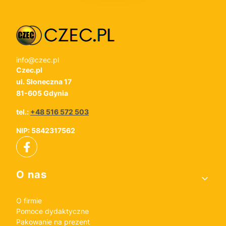
info@czec.pl
Czec.pl
ul. Słoneczna 17
81-605 Gdynia
tel.:
+48 516 572 503
NIP: 5842317562
Linki w stopce
O nas
O firmie
Pomoce dydaktyczne
Pakowanie na prezent