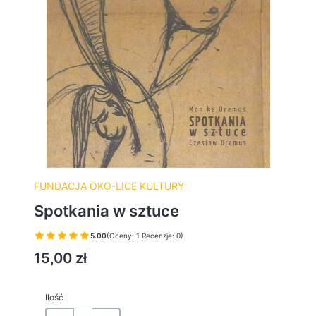
FUNDACJA OKO-LICE KULTURY
Spotkania w sztuce
5.00
(Oceny: 1 Recenzje: 0)
Cena
15,00 zł
Ilość