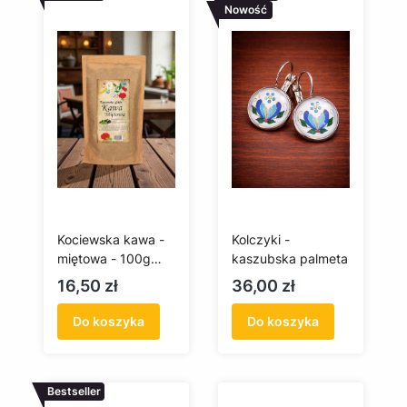
Nowość
Kociewska kawa -
Kolczyki -
miętowa - 100g
kaszubska palmeta
(mielona)
Cena
Cena
16,50 zł
36,00 zł
Do koszyka
Do koszyka
Bestseller