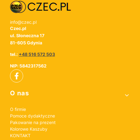
info@czec.pl
Czec.pl
ul. Słoneczna 17
81-605 Gdynia
tel.:
+48 516 572 503
NIP: 5842317562
Linki w stopce
O nas
O firmie
Pomoce dydaktyczne
Pakowanie na prezent
Kolorowe Kaszuby
KONTAKT