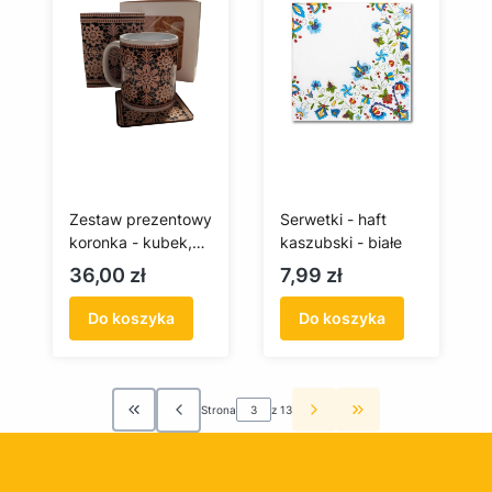
Zestaw prezentowy
Serwetki - haft
koronka - kubek,
kaszubski - białe
podkładka, kartka
Cena
Cena
36,00 zł
7,99 zł
Do koszyka
Do koszyka
Strona
z 13
Wróć do pierwszej strony z produktami
Przejdź do ostatn