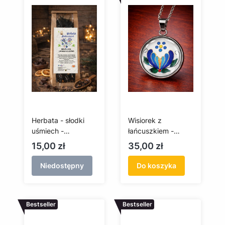
Herbata - słodki
Wisiorek z
uśmiech -
łańcuszkiem -
pomarańcza i
kaszubska palmeta
Cena
Cena
15,00 zł
35,00 zł
czekolada - 75g
– rękodzieło
Niedostępny
Do koszyka
Bestseller
Bestseller