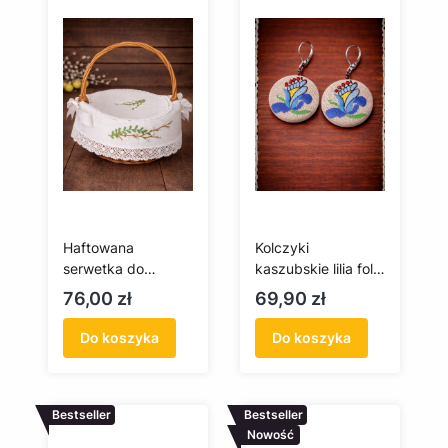
Haftowana
Kolczyki
serwetka do
kaszubskie lilia folk
koszyczka
ludowy (jasne tło)
Cena
Cena
76,00 zł
69,90 zł
wielkanocnego -
bazie z zielonymi
Do koszyka
Do koszyka
listkami i koronką
Bestseller
Bestseller
Nowość