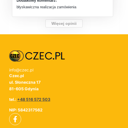
Dodatkowy komentarz:
błyskawiczna realizacja zamówienia
Więcej opinii
info@czec.pl
Czec.pl
ul. Słoneczna 17
81-605 Gdynia
tel.:
+48 516 572 503
NIP: 5842317562