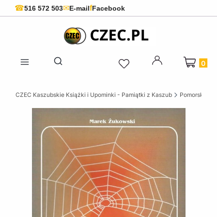
f
☎
✉
516 572 503
E-mail
Facebook
Produkty 
Otwórz wyszukiwarkę
CZEC Kaszubskie Książki i Upominki - Pamiątki z Kaszub
Pomorskie ks