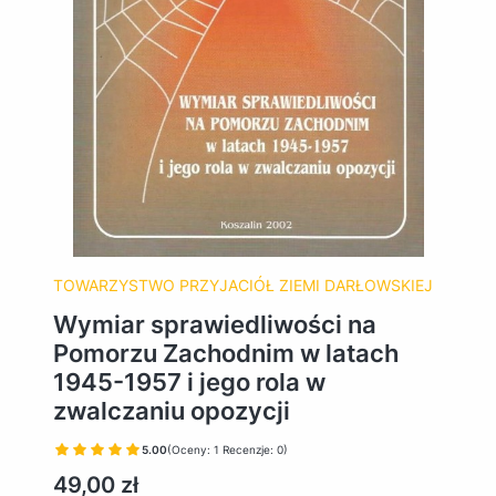
TOWARZYSTWO PRZYJACIÓŁ ZIEMI DARŁOWSKIEJ
Wymiar sprawiedliwości na
Pomorzu Zachodnim w latach
1945-1957 i jego rola w
zwalczaniu opozycji
5.00
(Oceny: 1 Recenzje: 0)
Cena
49,00 zł