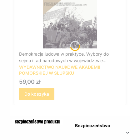
Demokracja ludowa w praktyce. Wybory do
sejmu i rad narodowych w województwie
koszalińskim w latach 1950-1975
WYDAWNICTWO NAUKOWE AKADEMII
POMORSKIEJ W SŁUPSKU
Cena
59,00 zł
Do koszyka
Bezpieczeństwo