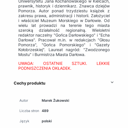
Uniwersytetu Jana Kochanowskiego w Kielcach,
prawnik, historyk i dziennikarz. Znawca dziejów
Pomorza. Autor ponad trzydziestu książek z
zakresu prawa, administracji i historii. Założyciel
i właściciel Muzeum Morskiego w Darłowie. Od
wielu lat prowadzi na terenie tego miasta
szeroką działalność regionalną. Wieloletni
redaktor naczelny "Gońca Darłowskiego" i "Echa
Darłowa". Pracował m.in. w redakcjach "Głosu
Pomorza", "Gońca Pomorskiego" i "Gazety
Kołobrzeskiej". Laureat nagród: "Zwodzonego
Mostu" i Burmistrza Miasta Darłowa.
UWAGA: OSTATNIE SZTUKI. LEKKIE
PODNISZCZENIA OKŁADEK.
Cechy produktu
Autor
Marek Żukowski
Liczba stron
489
Język
polski