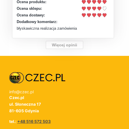
Ocena produktu:
Ocena sklepu:
Ocena dostawy:
Dodatkowy komentarz:
błyskawiczna realizacja zamówienia
Więcej opinii
info@czec.pl
Czec.pl
ul. Słoneczna 17
81-605 Gdynia
tel.:
+48 516 572 503