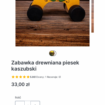
Zabawka drewniana piesek
kaszubski
5.00
(Oceny: 1 Recenzje: 0)
Cena
33,00 zł
Ilość