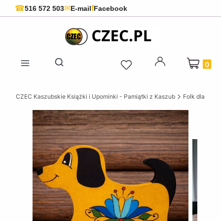
f
☎
✉
516 572 503
E-mail
Facebook
Produkty 
Otwórz wyszukiwarkę
CZEC Kaszubskie Książki i Upominki - Pamiątki z Kaszub
Folk dla dziec