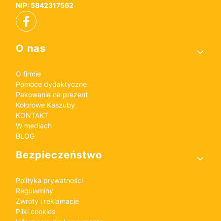
NIP: 5842317562
Linki w stopce
O nas
O firmie
Pomoce dydaktyczne
Pakowanie na prezent
Kolorowe Kaszuby
KONTAKT
W mediach
BLOG
Bezpieczeństwo
Polityka prywatności
Regulaminy
Zwroty i reklamacje
Pliki cookies