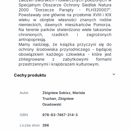
Specjalnym Obszarze Ochrony Siedlisk Natura
2000 "Dorzecze Parsęty - PLH320007".
Powstawały one głównie na przełomie XVIII i XIX
wieku w obrębie własności znanych rodów
niemieckich, dawnych mieszkańców Pomorza.
Na terenie parków stwierdzono wiele taksonów
chronionych, rzadkich i zagrożonych
antropopresją.
Mamy nadzieję, że książka przyczyni się do
ochrony środowiska przyrodniczego - będącej
obowiązkiem każdego człowieka - które jest
zintegrowane z zabytkowymi formami
przestrzennymi i krajobrazem kulturowym.
Cechy produktu
Autor
Zbigniew Sobisz, Mariola
Truchan, Zbigniew
Osadowski
ISBN
978-83-7467-314-3
Liczba stron
296