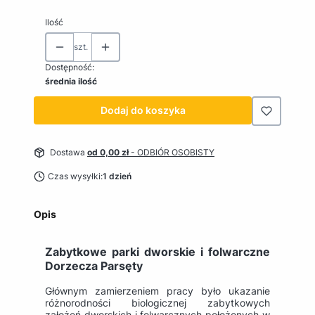
Ilość
szt.
Dostępność:
średnia ilość
Dodaj do koszyka
Dostawa
od 0,00 zł
- ODBIÓR OSOBISTY
Czas wysyłki:
1 dzień
Opis
Zabytkowe parki dworskie i folwarczne
Dorzecza Parsęty
Głównym zamierzeniem pracy było ukazanie
różnorodności biologicznej zabytkowych
założeń dworskich i folwarcznych położonych w