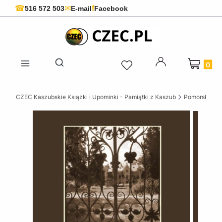
f
☎
✉
516 572 503
E-mail
Facebook
Produkty 
Otwórz wyszukiwarkę
CZEC Kaszubskie Książki i Upominki - Pamiątki z Kaszub
Pomorskie ks