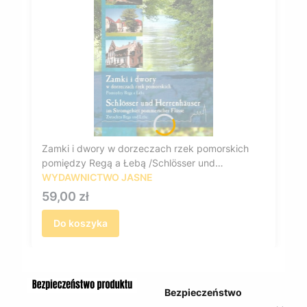
Zamki i dwory w dorzeczach rzek pomorskich
pomiędzy Regą a Łebą /Schlösser und
Herrenhäuser im Stromgebiet pommerscher
WYDAWNICTWO JASNE
Flüsse. Zwischen Rega und Leba
Cena
59,00 zł
Do koszyka
Bezpieczeństwo