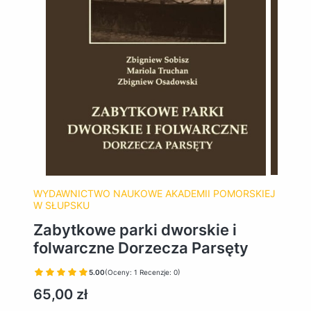
WYDAWNICTWO NAUKOWE AKADEMII POMORSKIEJ
W SŁUPSKU
Zabytkowe parki dworskie i
folwarczne Dorzecza Parsęty
5.00
(Oceny: 1 Recenzje: 0)
Cena
65,00 zł