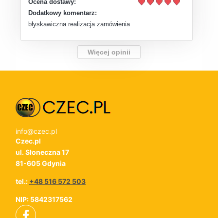
Ocena dostawy:
Dodatkowy komentarz:
błyskawiczna realizacja zamówienia
Więcej opinii
info@czec.pl
Czec.pl
ul. Słoneczna 17
81-605 Gdynia
tel.:
+48 516 572 503
NIP: 5842317562