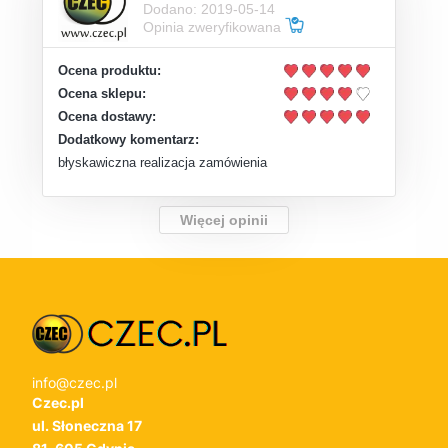
Dodano: 2019-05-14
Opinia zweryfikowana
Ocena produktu:
Ocena sklepu:
Ocena dostawy:
Dodatkowy komentarz:
błyskawiczna realizacja zamówienia
Więcej opinii
info@czec.pl
Czec.pl
ul. Słoneczna 17