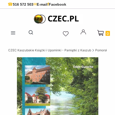
f
☎
✉
516 572 503
E-mail
Facebook
Produkty 
Otwórz wyszukiwarkę
CZEC Kaszubskie Książki i Upominki - Pamiątki z Kaszub
Pomorskie ks