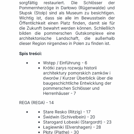
sorgfältig restauriert. Die Schlösser der
Pommernherzöge in Darłowo (Rügenwalde) und
Słupsk (Stolp) sind als Museum zu besichtigen.
Wichtig ist, dass sie alle im Bewusstsein der
Öffentlichkeit einen Platz finden, damit sie für
die Zukunft bewahrt werden können. Schließlich
bilden die pommerschen Gutskomplexe eine
architektonische Landschaft, die außerhalb
dieser Region nirgendwo in Polen zu finden ist.
Spis treści:
Wstęp / Einführung - 6
Krótki zarys rozwoju historii
architektury pomorskich zamków i
dworów / Kurzer Überblick über die
baugeschichtliche Entwicklung der
pommerschen Schlösser und
Herrenhäuser - 7
REGA (REGA) - 14
Stare Resko (Ritzig) - 17
Świdwin (Schivelbein) - 20
Starogard Łobeski (Stargordt) - 23
Łagiewniki (Elvershagen) - 28
Płoty (Plathe) - 30