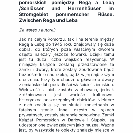
pomorskich pomiędzy Regą a Łebą
/Schlösser und Herrenhäuser im
Stromgebiet pommerscher Flüsse.
Zwischen Rega und Leba
Ze wstępu autorki:
Jak na całym Pomorzu, tak i na terenie między
Regą a Łebą do 1945 roku znajdowały się duże
dobra, do których poza właściwym dworem
często należały jeszcze folwarki. Dzięki temu
jest tu duża liczba wiejskich rezydencji. W
niniejszej książce zostaną przedstawione te
zamki i dwory, które zostały zbudowane bądź
bezpośrednio nad rzeką, bądź w jej najbliższym
otoczeniu. Przy tym chodzi tu głównie o dwory
ziemiańskie lub posiadłości właścicieli ziemskich.
Większość z nich została zachowana, jednak
zróżnicowana jest wartość kulturowo-
historyczna poszczególnych obiektów. Niektóre
z nich znajdują się na skutek zaniedbania w
fatalnym stanie. Inne, często w rękach
prywatnych, zostały starannie odnowione. Zamki
Książąt Pomorskich w Darłowie i Słupsku są
udostępnione zwiedzającym jako muzea. Ważne
jest, by wszystkie te obiekty znalazły miejsce w