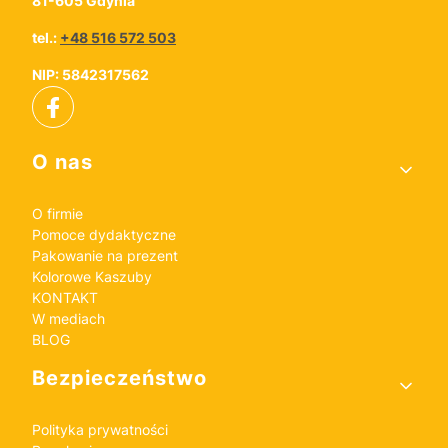
81-605 Gdynia
tel.:
+48 516 572 503
NIP: 5842317562
Linki w stopce
O nas
O firmie
Pomoce dydaktyczne
Pakowanie na prezent
Kolorowe Kaszuby
KONTAKT
W mediach
BLOG
Bezpieczeństwo
Polityka prywatności