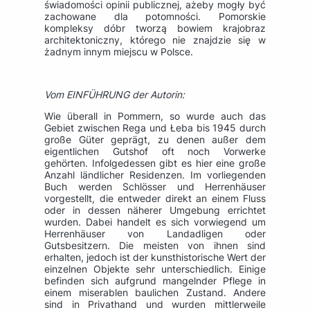
świadomości opinii publicznej, ażeby mogły być
zachowane dla potomności. Pomorskie
kompleksy dóbr tworzą bowiem krajobraz
architektoniczny, którego nie znajdzie się w
żadnym innym miejscu w Polsce.
Vom EINFÜHRUNG der Autorin:
Wie überall in Pommern, so wurde auch das
Gebiet zwischen Rega und Łeba bis 1945 durch
große Güter geprägt, zu denen außer dem
eigentlichen Gutshof oft noch Vorwerke
gehörten. Infolgedessen gibt es hier eine große
Anzahl ländlicher Residenzen. Im vorliegenden
Buch werden Schlösser und Herrenhäuser
vorgestellt, die entweder direkt an einem Fluss
oder in dessen näherer Umgebung errichtet
wurden. Dabei handelt es sich vorwiegend um
Herrenhäuser von Landadligen oder
Gutsbesitzern. Die meisten von ihnen sind
erhalten, jedoch ist der kunsthistorische Wert der
einzelnen Objekte sehr unterschiedlich. Einige
befinden sich aufgrund mangelnder Pflege in
einem miserablen baulichen Zustand. Andere
sind in Privathand und wurden mittlerweile