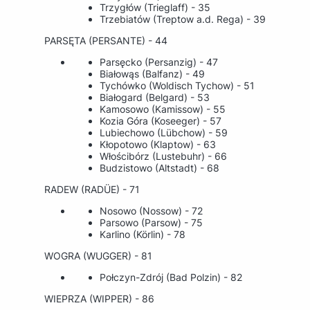
Trzygłów (Trieglaff) - 35
Trzebiatów (Treptow a.d. Rega) - 39
PARSĘTA (PERSANTE) - 44
Parsęcko (Persanzig) - 47
Białowąs (Balfanz) - 49
Tychówko (Woldisch Tychow) - 51
Białogard (Belgard) - 53
Kamosowo (Kamissow) - 55
Kozia Góra (Koseeger) - 57
Lubiechowo (Lübchow) - 59
Kłopotowo (Klaptow) - 63
Włościbórz (Lustebuhr) - 66
Budzistowo (Altstadt) - 68
RADEW (RADÜE) - 71
Nosowo (Nossow) - 72
Parsowo (Parsow) - 75
Karlino (Körlin) - 78
WOGRA (WUGGER) - 81
Połczyn-Zdrój (Bad Polzin) - 82
WIEPRZA (WIPPER) - 86