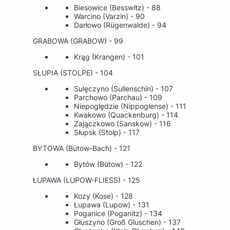
Biesowice (Besswitz) - 88
Warcino (Varzin) - 90
Darłowo (Rügenwalde) - 94
GRABOWA (GRABOW) - 99
Krąg (Krangen) - 101
SŁUPIA (STOLPE) - 104
Sulęczyno (Sullenschin) - 107
Parchowo (Parchau) - 109
Niepoględzie (Nippoglense) - 111
Kwakowo (Quackenburg) - 114
Zajączkowo (Sanskow) - 116
Słupsk (Stolp) - 117
BYTOWA (Bütow-Bach) - 121
Bytów (Bütow) - 122
ŁUPAWA (LUPOW-FLIESS) - 125
Kozy (Kose) - 128
Łupawa (Lupow) - 131
Poganice (Poganitz) - 134
Głuszyno (Groß Gluschen) - 137