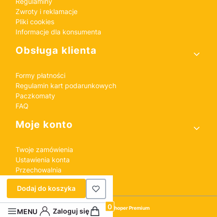
Regulaminy
Zwroty i reklamacje
Pliki cookies
Informacje dla konsumenta
Obsługa klienta
Formy płatności
Regulamin kart podarunkowych
Paczkomaty
FAQ
Moje konto
Twoje zamówienia
Ustawienia konta
Przechowalnia
Dodaj do koszyka
Sklep internetowy
Shoper Premium
Produkty w koszyku: 0. Zobacz szczeg
Zaloguj się
MENU