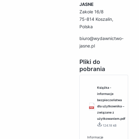
JASNE
Zakole 16/8
75-814 Koszalin,
Polska
biuro@wydawnictwo-
jasne.pl
Pliki do
pobrania
Książka -
informacje
bezpieczeństwa
dla użytkownika ‒
związane z
użytkowaniem.pdf
124.18 kB
Informacje