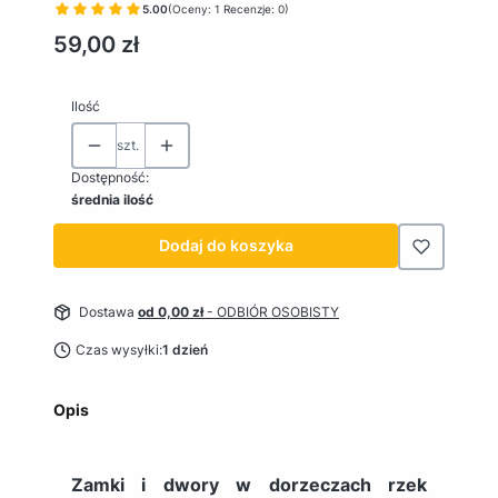
5.00
(Oceny: 1 Recenzje: 0)
Cena
59,00 zł
Ilość
szt.
Dostępność:
średnia ilość
Dodaj do koszyka
Dostawa
od 0,00 zł
- ODBIÓR OSOBISTY
Czas wysyłki:
1 dzień
Opis
Zamki i dwory w dorzeczach rzek