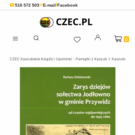
f
☎
✉
516 572 503
E-mail
Facebook
Produkty 
Otwórz wyszukiwarkę
CZEC Kaszubskie Książki i Upominki - Pamiątki z Kaszub
Kaszubskie k