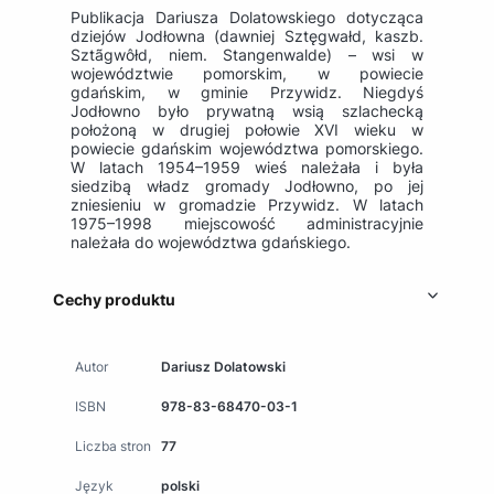
Publikacja Dariusza Dolatowskiego dotycząca
dziejów Jodłowna (dawniej Sztęgwałd, kaszb.
Sztãgwôłd, niem. Stangenwalde) – wsi w
województwie pomorskim, w powiecie
gdańskim, w gminie Przywidz. Niegdyś
Jodłowno było prywatną wsią szlachecką
położoną w drugiej połowie XVI wieku w
powiecie gdańskim województwa pomorskiego.
W latach 1954–1959 wieś należała i była
siedzibą władz gromady Jodłowno, po jej
zniesieniu w gromadzie Przywidz. W latach
1975–1998 miejscowość administracyjnie
należała do województwa gdańskiego.
Cechy produktu
Autor
Dariusz Dolatowski
ISBN
978-83-68470-03-1
Liczba stron
77
Język
polski