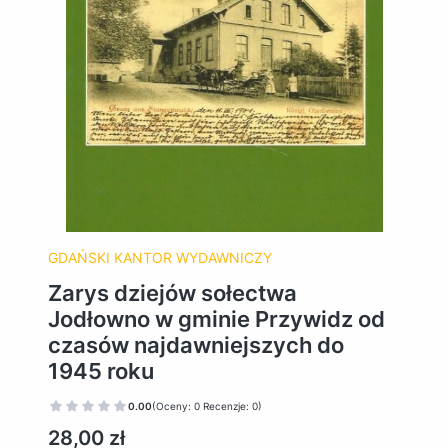
GDAŃSKI KANTOR WYDAWNICZY
Zarys dziejów sołectwa
Jodłowno w gminie Przywidz od
czasów najdawniejszych do
1945 roku
0.00
(Oceny: 0 Recenzje: 0)
Cena
28,00 zł