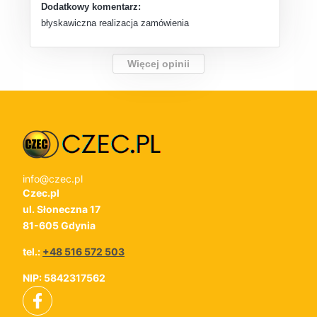
Dodatkowy komentarz:
błyskawiczna realizacja zamówienia
Więcej opinii
info@czec.pl
Czec.pl
ul. Słoneczna 17
81-605 Gdynia
tel.:
+48 516 572 503
NIP: 5842317562