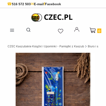
f
☎
✉
516 572 503
E-mail
Facebook
Produkty 
Otwórz wyszukiwarkę
CZEC Kaszubskie Książki i Upominki - Pamiątki z Kaszub
Biuro i szkoła