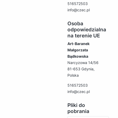
516572503
info@czec.pl
Osoba
odpowiedzialna
na terenie UE
Art-Baranek
Małgorzata
Bądkowska
Narcyzowa 14/56
81-653 Gdynia,
Polska
516572503
info@czec.pl
Pliki do
pobrania