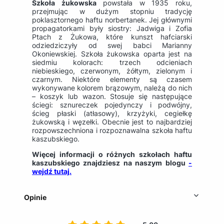
Szkoła żukowska
powstała w 1935 roku,
przejmując w dużym stopniu tradycję
poklasztornego haftu norbertanek. Jej głównymi
propagatorkami były siostry: Jadwiga i Zofia
Ptach z Żukowa, które kunszt hafciarski
odziedziczyły od swej babci Marianny
Okoniewskiej. Szkoła żukowska oparta jest na
siedmiu kolorach: trzech odcieniach
niebieskiego, czerwonym, żółtym, zielonym i
czarnym. Niektóre elementy są czasem
wykonywane kolorem brązowym, należą do nich
– koszyk lub wazon. Stosuje się następujące
ściegi: sznureczek pojedynczy i podwójny,
ścieg płaski (atłasowy), krzyżyki, cegiełkę
żukowską i węzełki. Obecnie jest to najbardziej
rozpowszechniona i rozpoznawalna szkoła haftu
kaszubskiego.
Więcej informacji o różnych szkołach haftu
kaszubskiego znajdziesz na naszym blogu
-
wejdź tutaj.
Opinie