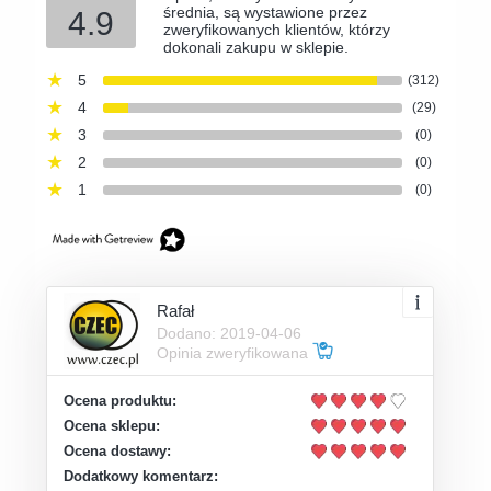
średnia, są wystawione przez
4.9
zweryfikowanych klientów, którzy
dokonali zakupu w sklepie.
5
(312)
4
(29)
3
(0)
2
(0)
1
(0)
Rafał
Dodano: 2019-04-06
Opinia zweryfikowana
Ocena produktu:
Ocena sklepu:
Ocena dostawy:
Dodatkowy komentarz: