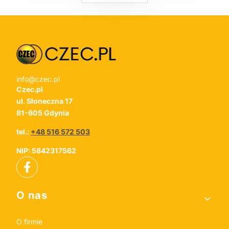
info@czec.pl
Czec.pl
ul. Słoneczna 17
81-605 Gdynia
tel.:
+48 516 572 503
NIP: 5842317562
Linki w stopce
O nas
O firmie