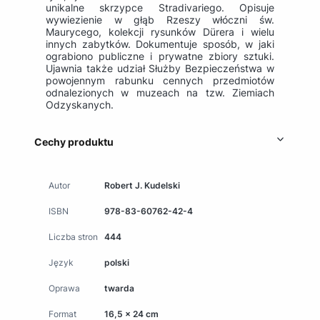
unikalne skrzypce Stradivariego. Opisuje
wywiezienie w głąb Rzeszy włóczni św.
Maurycego, kolekcji rysunków Dürera i wielu
innych zabytków. Dokumentuje sposób, w jaki
ograbiono publiczne i prywatne zbiory sztuki.
Ujawnia także udział Służby Bezpieczeństwa w
powojennym rabunku cennych przedmiotów
odnalezionych w muzeach na tzw. Ziemiach
Odzyskanych.
Cechy produktu
Autor
Robert J. Kudelski
ISBN
978-83-60762-42-4
Liczba stron
444
Język
polski
Oprawa
twarda
Format
16,5 x 24 cm