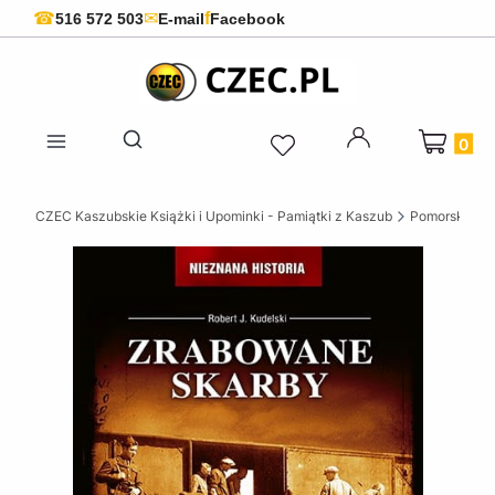
f
☎
✉
516 572 503
E-mail
Facebook
Produkty 
Otwórz wyszukiwarkę
CZEC Kaszubskie Książki i Upominki - Pamiątki z Kaszub
Pomorskie ks