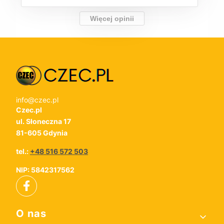
Więcej opinii
info@czec.pl
Czec.pl
ul. Słoneczna 17
81-605 Gdynia
tel.:
+48 516 572 503
NIP: 5842317562
Linki w stopce
O nas