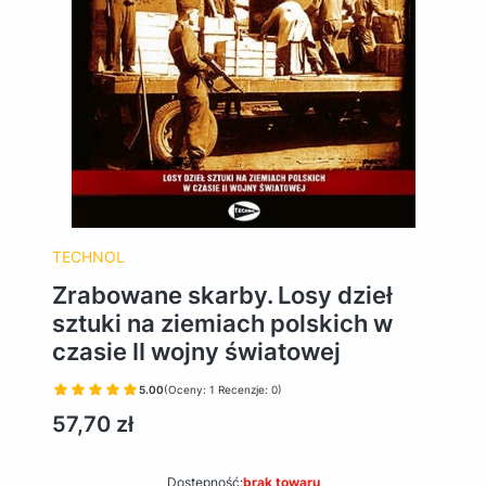
TECHNOL
Zrabowane skarby. Losy dzieł
sztuki na ziemiach polskich w
czasie II wojny światowej
5.00
(Oceny: 1 Recenzje: 0)
Cena
57,70 zł
Dostępność:
brak towaru