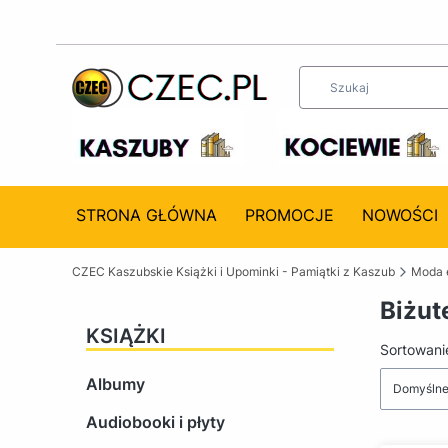
STRONA GŁÓWNA
PROMOCJE
NOWOŚCI
CZEC Kaszubskie Książki i Upominki - Pamiątki z Kaszub
Moda 
Biżut
KSIĄŻKI
Lista 
Sortowani
Albumy
Domyśln
Audiobooki i płyty