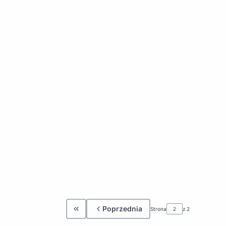
Poprzednia
Strona
z 2
Wróć do pierwszej strony z produktami