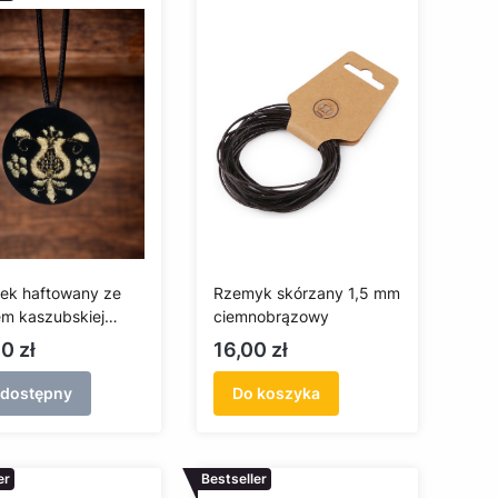
rek haftowany ze
Rzemyk skórzany 1,5 mm
m kaszubskiej
ciemnobrązowy
cy
a
Cena
0 zł
16,00 zł
edostępny
Do koszyka
er
Bestseller