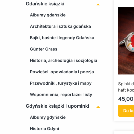
Gdańskie książki
Albumy gdańskie
Architektura i sztuka gdańska
Bajki, baśnie i legendy Gdańska
Günter Grass
Historia, archeologia i socjologia
Powieści, opowiadania i poezja
Przewodniki, turystyka i mapy
Spinki 
haft ko
Wspomnienia, reportaże i listy
tle
Cena
45,00 
Gdyńskie książki i upominki
Do k
Albumy gdyńskie
Historia Gdyni