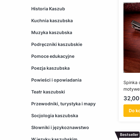
Historia Kaszub
Kuchnia kaszubska
Muzyka kaszubska
Podręczniki kaszubskie
Pomoce edukacyjne
Poezja kaszubska
Powieści i opowiadania
Spinka 
motywe
Teatr kaszubski
Cena
32,00 
Przewodniki, turystyka i mapy
Do k
Socjologia kaszubska
Słowniki i językoznawstwo
Bestseller
W języku kaszubskim