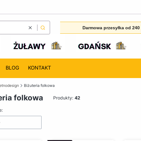
Darmowa przesyłka od 240 
Wyczyść
Szukaj
BLOG
KONTAKT
etnodesign
Biżuteria folkowa
eria folkowa
Produkty:
42
produktów
e:
e