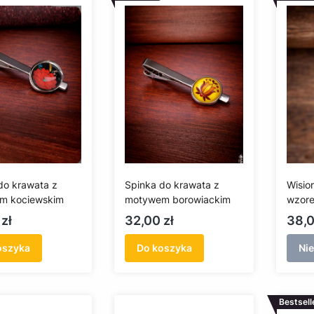
do krawata z
Spinka do krawata z
Wisio
m kociewskim
motywem borowiackim
wzore
złotni
Cena
Cen
zł
32,00 zł
38,0
oszyka
Do koszyka
Ni
Bestsell