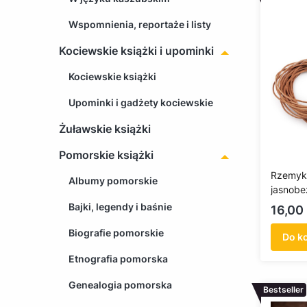
Wspomnienia, reportaże i listy
Kociewskie książki i upominki
Kociewskie książki
Upominki i gadżety kociewskie
Żuławskie książki
Pomorskie książki
Rzemyk
Albumy pomorskie
jasnob
Bajki, legendy i baśnie
Cena
16,00 
Biografie pomorskie
Do k
Etnografia pomorska
Genealogia pomorska
Bestseller