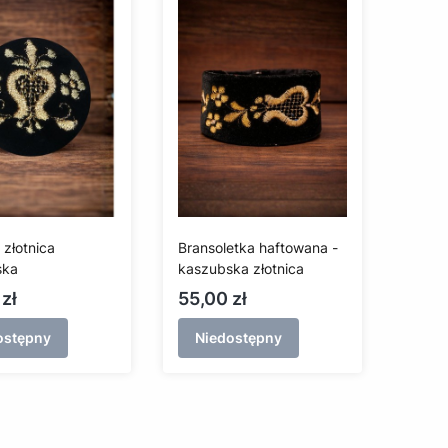
 złotnica
Bransoletka haftowana -
ska
kaszubska złotnica
Cena
zł
55,00 zł
ostępny
Niedostępny