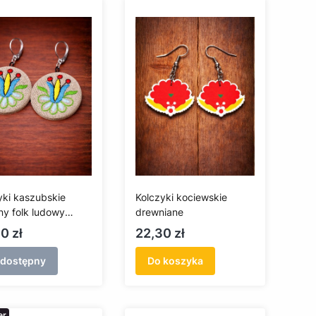
yki kaszubskie
Kolczyki kociewskie
any folk ludowy
drewniane
 tło)
a
Cena
0 zł
22,30 zł
edostępny
Do koszyka
er