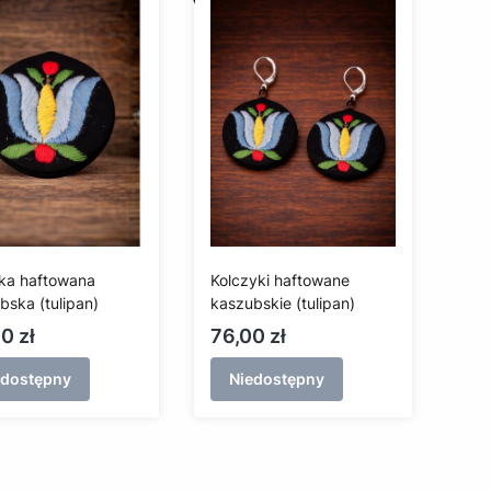
ka haftowana
Kolczyki haftowane
bska (tulipan)
kaszubskie (tulipan)
a
Cena
0 zł
76,00 zł
edostępny
Niedostępny