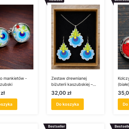
do mankietów -
Zestaw drewnianej
Kolcz
szubski
biżuterii kaszubskiej –
(białe
kolczyki i wisiorek
Cena
Cen
zł
32,00 zł
35,0
oszyka
Do koszyka
Do
Bestseller
Bestsell