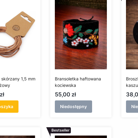
 skórzany 1,5 mm
Bransoletka haftowana
Brosz
eżowy
kociewska
kaszu
Cena
Cen
zł
55,00 zł
38,0
oszyka
Niedostępny
Ni
Bestseller