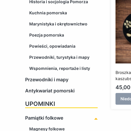
Historia i socjologia Pomorza
Kuchnia pomorska
Marynistyka i okrętownictwo
Poezja pomorska
Powieści, opowiadania
Przewodniki, turystyka i mapy
Wspomnienia, reportaże i listy
Broszka
kaszub
Przewodniki i mapy
Cena
45,00 
Antykwariat pomorski
Nied
UPOMINKI
Pamiątki folkowe
Magnesy folkowe