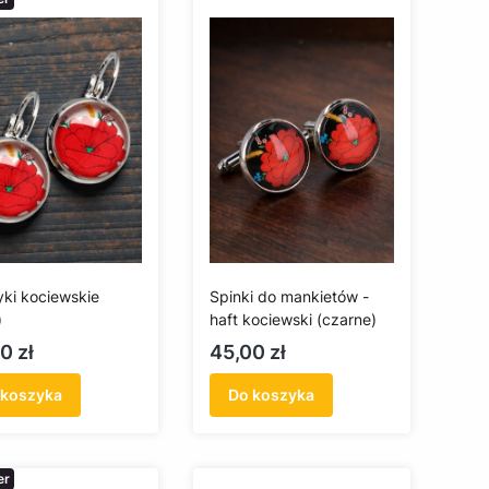
yki kociewskie
Spinki do mankietów -
)
haft kociewski (czarne)
a
Cena
0 zł
45,00 zł
 koszyka
Do koszyka
er