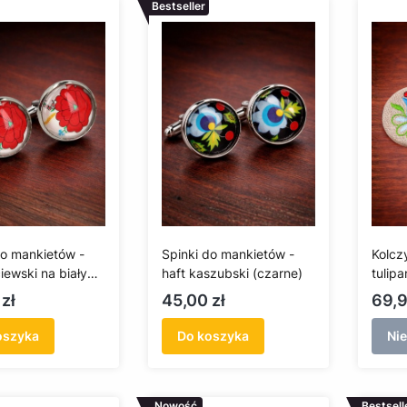
Bestseller
do mankietów -
Spinki do mankietów -
Kolcz
ciewski na białym
haft kaszubski (czarne)
tulip
(jasne
Cena
Cen
zł
45,00 zł
69,9
oszyka
Do koszyka
Ni
Nowość
Bestsell