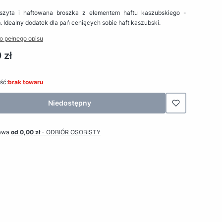
szyta i haftowana broszka z elementem haftu kaszubskiego -
. Idealny dodatek dla pań ceniących sobie haft kaszubski.
o pełnego opisu
 zł
ść:
brak towaru
Niedostępny
awa
od 0,00 zł
- ODBIÓR OSOBISTY