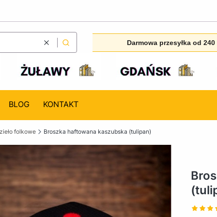
Darmowa przesyłka od 240 
Wyczyść
Szukaj
BLOG
KONTAKT
ieło folkowe
Broszka haftowana kaszubska (tulipan)
Bros
(tul