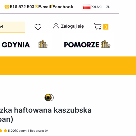
f
☎
✉
516 572 503
E-mail
Facebook
POLSKI
ZŁ
Produkty w koszyku:
Zaloguj się
zł
zka haftowana kaszubska
ipan)
5.00
(Oceny: 1 Recenzje: 0)