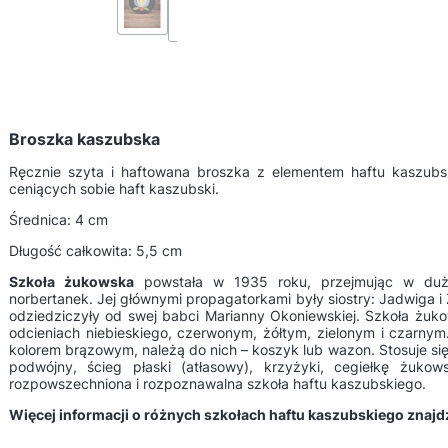
Broszka kaszubska
Ręcznie szyta i haftowana broszka z elementem haftu kaszubsk
ceniących sobie haft kaszubski.
Średnica: 4 cm
Długość całkowita: 5,5 cm
Szkoła żukowska
powstała w 1935 roku, przejmując w duży
norbertanek. Jej głównymi propagatorkami były siostry: Jadwiga i 
odziedziczyły od swej babci Marianny Okoniewskiej. Szkoła żukow
odcieniach niebieskiego, czerwonym, żółtym, zielonym i czarn
kolorem brązowym, należą do nich – koszyk lub wazon. Stosuje się
podwójny, ścieg płaski (atłasowy), krzyżyki, cegiełkę żukows
rozpowszechniona i rozpoznawalna szkoła haftu kaszubskiego.
Więcej informacji o różnych szkołach haftu kaszubskiego znaj