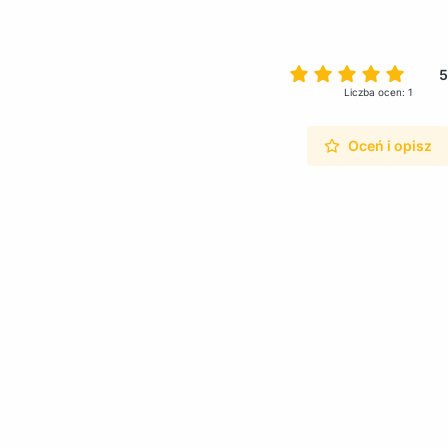
5
Liczba ocen: 1
Oceń i opisz