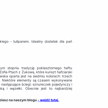
iego - tulipanem. Idealny dodatek dla pań
m stopniu tradycję poklasztornego haftu
Zofia Ptach z Żukowa, które kunszt hafciarski
ska oparta jest na siedmiu kolorach: trzech
ym. Niektóre elementy są czasem wykonywane
 następujące ściegi: sznureczek pojedynczy i
ką i węzełki. Obecnie jest to najbardziej
dziesz na naszym blogu
- wejdź tutaj.