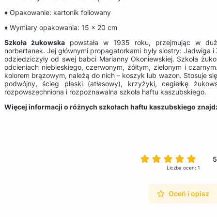
♦ Opakowanie: kartonik foliowany
♦ Wymiary opakowania: 15 x 20 cm
Szkoła żukowska
powstała w 1935 roku, przejmując w duży
norbertanek. Jej głównymi propagatorkami były siostry: Jadwiga i 
odziedziczyły od swej babci Marianny Okoniewskiej. Szkoła żukow
odcieniach niebieskiego, czerwonym, żółtym, zielonym i czarn
kolorem brązowym, należą do nich – koszyk lub wazon. Stosuje się
podwójny, ścieg płaski (atłasowy), krzyżyki, cegiełkę żukows
rozpowszechniona i rozpoznawalna szkoła haftu kaszubskiego.
Więcej informacji o różnych szkołach haftu kaszubskiego znaj
5
Liczba ocen: 1
Oceń i opisz