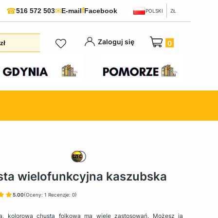
f
☎
✉
516 572 503
E-mail
Facebook
POLSKI
ZŁ
Produkty w koszyku:
Zaloguj się
zł
ta wielofunkcyjna kaszubska
5.00
(Oceny: 1 Recenzje: 0)
a, kolorowa chusta folkowa ma wiele zastosowań. Możesz ją