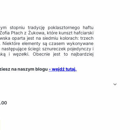
m stopniu tradycję poklasztornego haftu
Zofia Ptach z Żukowa, które kunszt hafciarski
ska oparta jest na siedmiu kolorach: trzech
ym. Niektóre elementy są czasem wykonywane
 następujące ściegi: sznureczek pojedynczy i
ką i węzełki. Obecnie jest to najbardziej
dziesz na naszym blogu
- wejdź tutaj.
.00