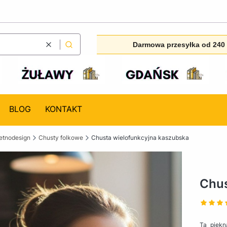
Darmowa przesyłka od 240 
Wyczyść
Szukaj
BLOG
KONTAKT
etnodesign
Chusty folkowe
Chusta wielofunkcyjna kaszubska
Chus
Ta piękn