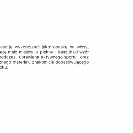
esz ją wykorzystać jako: opaskę na włosy,
uję mało miejsca, a piękny - kaszubski wzór
ę podczas uprawiana aktywnego sportu oraz
cznego materiału znakomicie dopasowującego
oku.