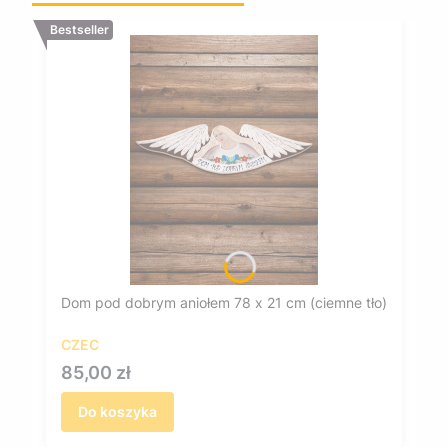
Bestseller
Dom pod dobrym aniołem 78 x 21 cm (ciemne tło)
CZEC
Cena
85,00 zł
Do koszyka