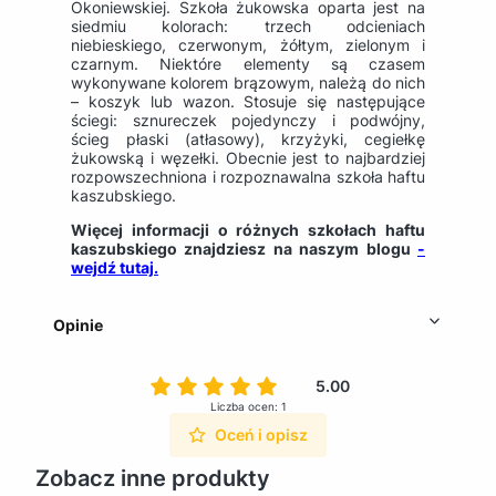
Okoniewskiej. Szkoła żukowska oparta jest na
siedmiu kolorach: trzech odcieniach
niebieskiego, czerwonym, żółtym, zielonym i
czarnym. Niektóre elementy są czasem
wykonywane kolorem brązowym, należą do nich
– koszyk lub wazon. Stosuje się następujące
ściegi: sznureczek pojedynczy i podwójny,
ścieg płaski (atłasowy), krzyżyki, cegiełkę
żukowską i węzełki. Obecnie jest to najbardziej
rozpowszechniona i rozpoznawalna szkoła haftu
kaszubskiego.
Więcej informacji o różnych szkołach haftu
kaszubskiego znajdziesz na naszym blogu
-
wejdź tutaj.
Opinie
5.00
Liczba ocen: 1
Oceń i opisz
Zobacz inne produkty