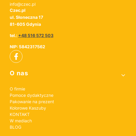
info@czec.pl
Czec.pl
ul. Słoneczna 17
81-605 Gdynia
tel.:
+48 516 572 503
NIP: 5842317562
Linki w stopce
O nas
O firmie
Pomoce dydaktyczne
Pakowanie na prezent
Kolorowe Kaszuby
KONTAKT
W mediach
BLOG