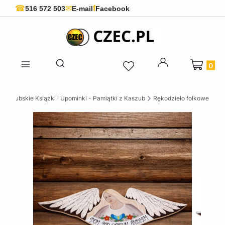
f
☎
✉
516 572 503
E-mail
Facebook
Produkty 
Otwórz wyszukiwarkę
Kaszubskie Książki i Upominki - Pamiątki z Kaszub
Rękodzieło folkowe