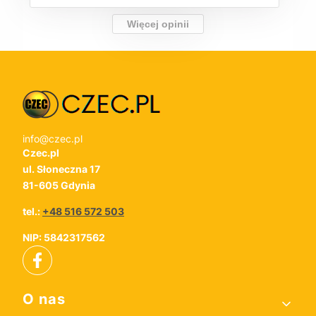
Więcej opinii
info@czec.pl
Czec.pl
ul. Słoneczna 17
81-605 Gdynia
tel.:
+48 516 572 503
NIP: 5842317562
Linki w stopce
O nas