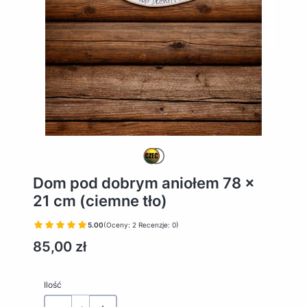
Dom pod dobrym aniołem 78 x
21 cm (ciemne tło)
5.00
(Oceny: 2 Recenzje: 0)
Cena
85,00 zł
Ilość