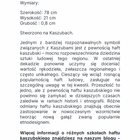
Wymiary:
Szerokość: 78 cm
Wysokość: 21 cm
Grubość : 0,8 cm
Stworzono na Kaszubach.
Jednym z bardziej rozpoznawalnych symboli
związanych z Kaszubami jest z pewnością haft
kaszubski – mocno rozpowszechniona dziedzina
sztuki ludowej tego regionu. W ostatniej
dekadzie ponownie uczymy się doceniać
wartość rękodzieła, zwłaszcza regionalnego i
często unikalnego. Cieszący się wciąż rosnącą
popularnością haft ludowy, zasługuje na
szczególną uwagę w tej kwestii. Przeszłość to
jedno, ale z pewnością haftu kaszubskiego nie
powinno się zamykać w dzisiejszych czasach
zaledwie w ramach historii i etnografii. Różne
odmiany haftu kaszubskiego znajdują obecnie
zastosowanie w nowoczesnym wzornictwie
tworząc nową gałąź zwaną popularnie
etnodesignem.
Więcej informacji o różnych szkołach haftu
kaszubskiego znajdziesz na naszym blogu
-