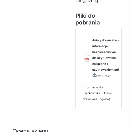
info@czec.pl
Pliki do
pobrania
Anioły drewniane -
informacje
bezpieczeństwa
dla użytkownika ‒
związane z
użytkowaniem.pdf
128.53 kB
Informacje dla
użytkownika – Anioły
drewniane (ogólne)
Ocena sklepu