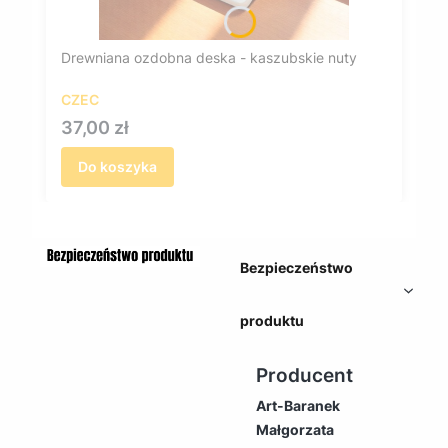
Drewniana ozdobna deska - kaszubskie nuty
CZEC
Cena
37,00 zł
Do koszyka
Bezpieczeństwo
produktu
Producent
Art-Baranek
Małgorzata