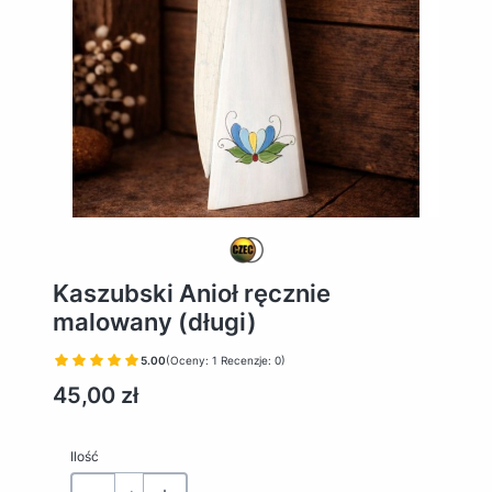
Kaszubski Anioł ręcznie
malowany (długi)
5.00
(Oceny: 1 Recenzje: 0)
Cena
45,00 zł
Ilość