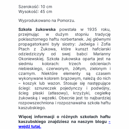
Szerokość: 10 cm
Wysokość: 45 cm
Wyprodukowano na Pomorzu.
Szkoła żukowska
powstała w 1935 roku,
przejmując w dużym stopniu tradycję
poklasztornego haftu norbertanek. Jej głównymi
propagatorkami były siostry: Jadwiga i Zofia
Ptach z Żukowa, które kunszt hafciarski
odziedziczyły od swej babci Marianny
Okoniewskiej. Szkoła żukowska oparta jest na
siedmiu kolorach: trzech odcieniach
niebieskiego, czerwonym, żółtym, zielonym i
czarnym. Niektóre elementy są czasem
wykonywane kolorem brązowym, należą do nich
– koszyk lub wazon. Stosuje się następujące
ściegi: sznureczek pojedynczy i podwójny,
ścieg płaski (atłasowy), krzyżyki, cegiełkę
żukowską i węzełki. Obecnie jest to najbardziej
rozpowszechniona i rozpoznawalna szkoła haftu
kaszubskiego.
Więcej informacji o różnych szkołach haftu
kaszubskiego znajdziesz na naszym blogu
-
wejdź tutaj.