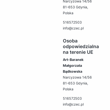
Narcyzowa 14/56
81-653 Gdynia,
Polska
516572503
info@czec.pl
Osoba
odpowiedzialna
na terenie UE
Art-Baranek
Małgorzata
Bądkowska
Narcyzowa 14/56
81-653 Gdynia,
Polska
516572503
info@czec.pl