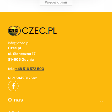
Więcej opinii
info@czec.pl
Czec.pl
ul. Słoneczna 17
81-605 Gdynia
tel.:
+48 516 572 503
NIP: 5842317562
Linki w stopce
O nas