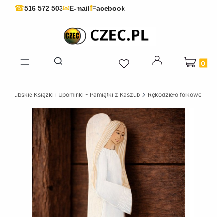
f
☎
✉
516 572 503
E-mail
Facebook
Produkty 
Otwórz wyszukiwarkę
Kaszubskie Książki i Upominki - Pamiątki z Kaszub
Rękodzieło folkowe