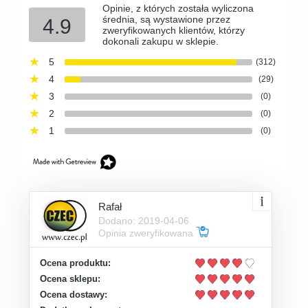
Opinie, z których została wyliczona
średnia, są wystawione przez
4.9
zweryfikowanych klientów, którzy
dokonali zakupu w sklepie.
5
(312)
4
(29)
3
(0)
2
(0)
1
(0)
Rafał
Dodano: 2019-04-06
Opinia zweryfikowana
Ocena produktu:
Ocena sklepu:
Ocena dostawy: