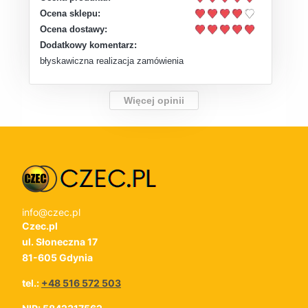
Ocena sklepu:
Ocena dostawy:
Dodatkowy komentarz:
błyskawiczna realizacja zamówienia
Więcej opinii
info@czec.pl
Czec.pl
ul. Słoneczna 17
81-605 Gdynia
tel.:
+48 516 572 503