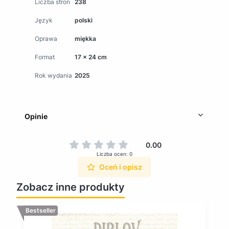
Liczba stron
238
Język
polski
Oprawa
miękka
Format
17 x 24 cm
Rok wydania
2025
Opinie
0.00
Liczba ocen: 0
Oceń i opisz
Zobacz inne produkty
Bestseller