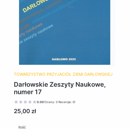
TOWARZYSTWO PRZYJACIÓŁ ZIEMI DARŁOWSKIEJ
Darłowskie Zeszyty Naukowe,
numer 17
0.00
(Oceny: 0 Recenzje: 0)
Cena
25,00 zł
Ilość