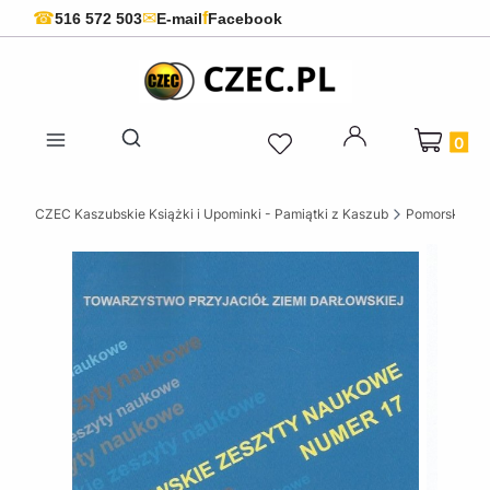
f
☎
✉
516 572 503
E-mail
Facebook
Produkty 
Otwórz wyszukiwarkę
CZEC Kaszubskie Książki i Upominki - Pamiątki z Kaszub
Pomorskie ks