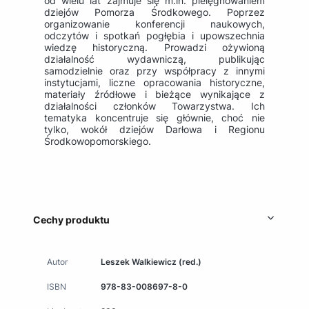
od wielu lat zajmuje się m.in. pielęgnowaniem
dziejów Pomorza Środkowego. Poprzez
organizowanie konferencji naukowych,
odczytów i spotkań pogłębia i upowszechnia
wiedzę historyczną. Prowadzi ożywioną
działalność wydawniczą, publikując
samodzielnie oraz przy współpracy z innymi
instytucjami, liczne opracowania historyczne,
materiały źródłowe i bieżące wynikające z
działalności członków Towarzystwa. Ich
tematyka koncentruje się głównie, choć nie
tylko, wokół dziejów Darłowa i Regionu
Środkowopomorskiego.
Cechy produktu
Autor
Leszek Walkiewicz (red.)
ISBN
978-83-008697-8-0