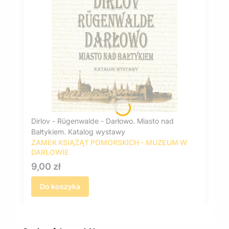
Dirlov - Rügenwalde - Darłowo. Miasto nad
Bałtykiem. Katalog wystawy
ZAMEK KSIĄŻĄT POMORSKICH - MUZEUM W
DARŁOWIE
Cena
9,00 zł
Do koszyka