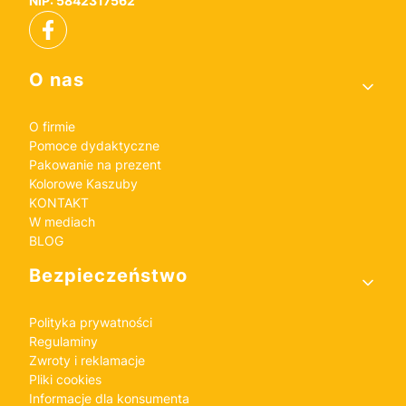
NIP: 5842317562
Linki w stopce
O nas
O firmie
Pomoce dydaktyczne
Pakowanie na prezent
Kolorowe Kaszuby
KONTAKT
W mediach
BLOG
Bezpieczeństwo
Polityka prywatności
Regulaminy
Zwroty i reklamacje
Pliki cookies
Informacje dla konsumenta