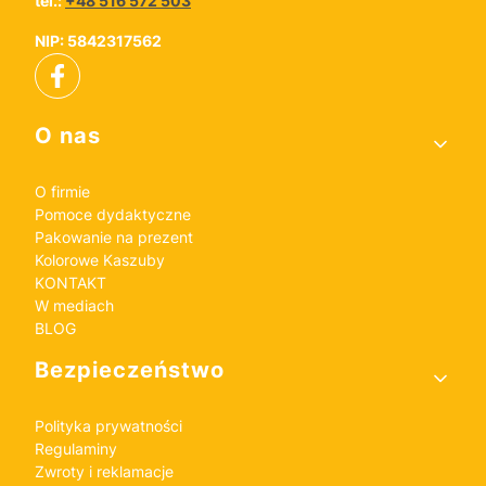
tel.:
+48 516 572 503
NIP: 5842317562
Linki w stopce
O nas
O firmie
Pomoce dydaktyczne
Pakowanie na prezent
Kolorowe Kaszuby
KONTAKT
W mediach
BLOG
Bezpieczeństwo
Polityka prywatności
Regulaminy
Zwroty i reklamacje