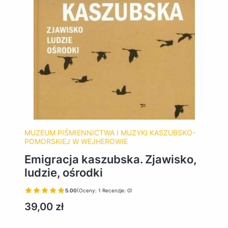
MUZEUM PIŚMIENNICTWA I MUZYKI KASZUBSKO-
POMORSKIEJ W WEJHEROWIE
Emigracja kaszubska. Zjawisko,
ludzie, ośrodki
5.00
(Oceny: 1 Recenzje: 0)
Cena
39,00 zł