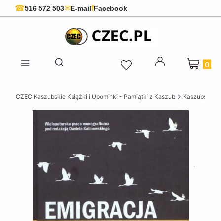
f
☎
✉
516 572 503
E-mail
Facebook
Produkty 
Otwórz wyszukiwarkę
CZEC Kaszubskie Książki i Upominki - Pamiątki z Kaszub
Kaszubskie k