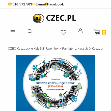
f
☎
✉
516 572 503
E-mail
Facebook
Produkty 
Otwórz wyszukiwarkę
CZEC Kaszubskie Książki i Upominki - Pamiątki z Kaszub
Kaszubskie k