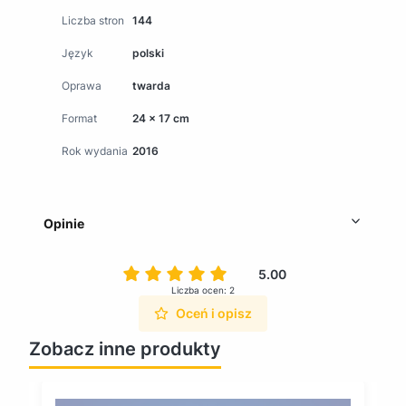
Liczba stron
144
Język
polski
Oprawa
twarda
Format
24 x 17 cm
Rok wydania
2016
Opinie
5.00
Liczba ocen: 2
Oceń i opisz
Zobacz inne produkty