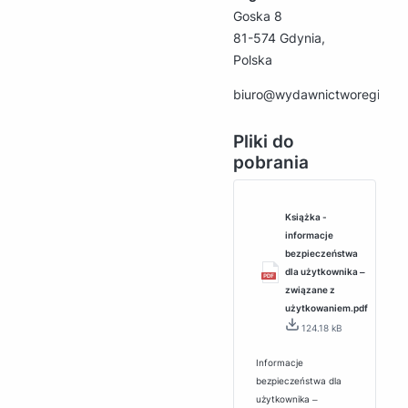
Goska 8
81-574 Gdynia,
Polska
biuro@wydawnictworegion.p
Pliki do
pobrania
Książka -
informacje
bezpieczeństwa
dla użytkownika ‒
związane z
użytkowaniem.pdf
124.18 kB
Informacje
bezpieczeństwa dla
użytkownika ‒