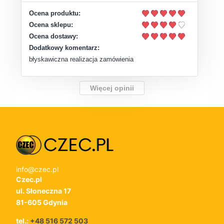
Ocena produktu:
Ocena sklepu:
Ocena dostawy:
Dodatkowy komentarz:
błyskawiczna realizacja zamówienia
Więcej opinii
info@czec.pl
Czec.pl
ul. Słoneczna 17
81-605 Gdynia
tel.:
+48 516 572 503