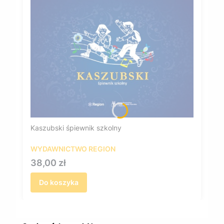
Kaszubski śpiewnik szkolny
WYDAWNICTWO REGION
Cena
38,00 zł
Do koszyka