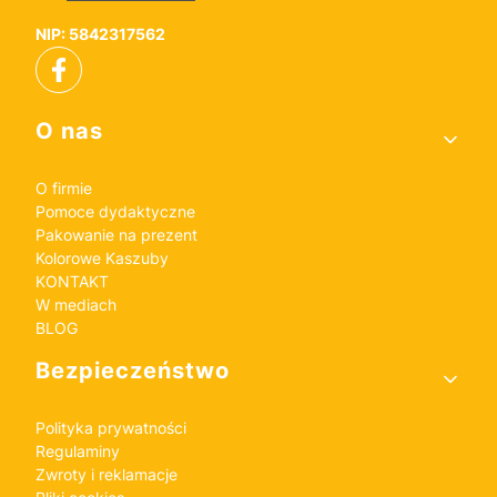
NIP: 5842317562
Linki w stopce
O nas
O firmie
Pomoce dydaktyczne
Pakowanie na prezent
Kolorowe Kaszuby
KONTAKT
W mediach
BLOG
Bezpieczeństwo
Polityka prywatności
Regulaminy
Zwroty i reklamacje