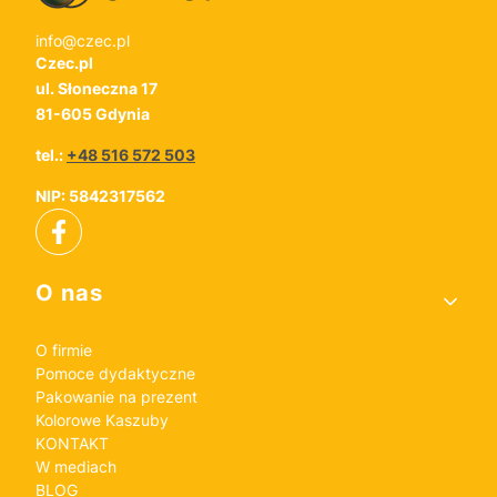
info@czec.pl
Czec.pl
ul. Słoneczna 17
81-605 Gdynia
tel.:
+48 516 572 503
NIP: 5842317562
Linki w stopce
O nas
O firmie
Pomoce dydaktyczne
Pakowanie na prezent
Kolorowe Kaszuby
KONTAKT
W mediach
BLOG