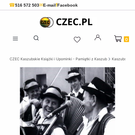
f
☎
✉
516 572 503
E-mail
Facebook
Produkty 
Otwórz wyszukiwarkę
CZEC Kaszubskie Książki i Upominki - Pamiątki z Kaszub
Kaszubskie k