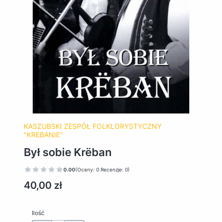
KASZUBSKI ZESPÓŁ FOLKLORYSTYCZNY
"KREBANIE"
Był sobie Krëban
0.00
(Oceny: 0 Recenzje: 0)
Cena
40,00 zł
Ilość