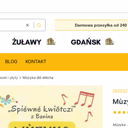
Darmowa przesyłka od 240 
Wyczyść
Szukaj
BLOG
KONTAKT
ooki i płyty
Mùzyka dlô drëcha
ZRZESZ
Mùzy
Mùzyka 