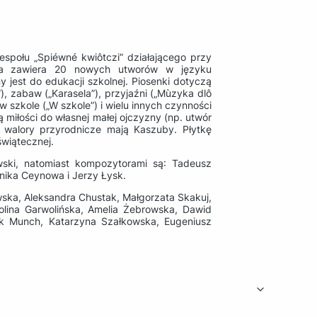
społu „Spiéwné kwiôtczi” działającego przy
yta zawiera 20 nowych utworów w języku
 jest do edukacji szkolnej. Piosenki dotyczą
”), zabaw („Karasela”), przyjaźni („Mùzyka dlô
w szkole („W szkole”) i wielu innych czynności
 miłości do własnej małej ojczyzny (np. utwór
ze walory przyrodnicze mają Kaszuby. Płytkę
wiątecznej.
wski, natomiast kompozytorami są: Tadeusz
nika Ceynowa i Jerzy Łysk.
ska, Aleksandra Chustak, Małgorzata Skakuj,
olina Garwolińska, Amelia Żebrowska, Dawid
rek Munch, Katarzyna Szałkowska, Eugeniusz