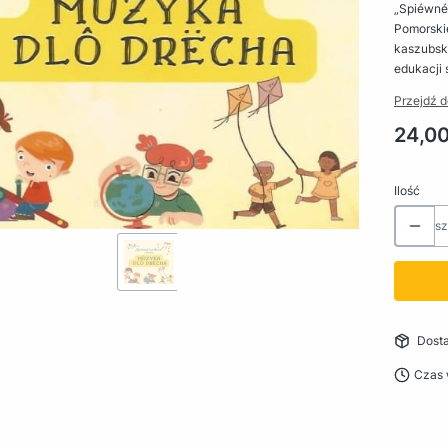
„Spiéwné
Pomorsk
kaszubski
edukacji 
Przejdź d
Cena
24,00
Ilość
sz
Dost
Czas 