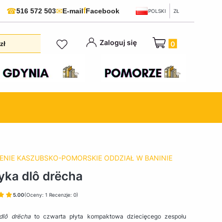
f
☎
✉
516 572 503
E-mail
Facebook
POLSKI
ZŁ
Produkty w koszyku:
Zaloguj się
zł
ENIE KASZUBSKO-POMORSKIE ODDZIAŁ W BANINIE
ka dlô drëcha
5.00
(Oceny: 1 Recenzje: 0)
dlô drëcha
to czwarta płyta kompaktowa dziecięcego zespołu