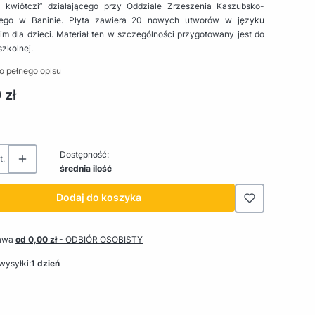
 kwiôtczi” działającego przy Oddziale Zrzeszenia Kaszubsko-
iego w Baninie. Płyta zawiera 20 nowych utworów w języku
m dla dzieci. Materiał ten w szczególności przygotowany jest do
szkolnej.
o pełnego opisu
 zł
Dostępność:
t.
średnia ilość
Dodaj do koszyka
awa
od 0,00 zł
- ODBIÓR OSOBISTY
wysyłki:
1 dzień