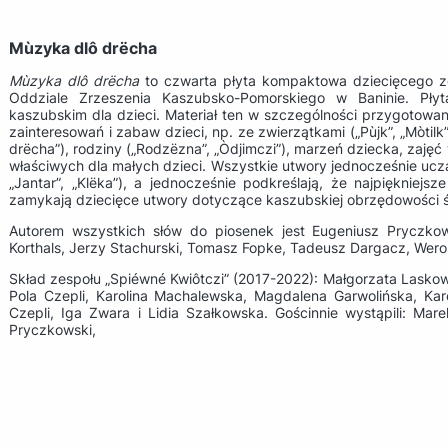
Mùzyka dlô drëcha
Mùzyka dlô drëcha
to czwarta płyta kompaktowa dziecięcego ze
Oddziale Zrzeszenia Kaszubsko-Pomorskiego w Baninie. Pł
kaszubskim dla dzieci. Materiał ten w szczególności przygotowany
zainteresowań i zabaw dzieci, np. ze zwierzątkami („Pùjk”, „Mòtilk
drëcha”), rodziny („Rodzëzna”, „Òdjimczi”), marzeń dziecka, zajęć 
właściwych dla małych dzieci. Wszystkie utwory jednocześnie uczą
„Jantar”, „Klëka”), a jednocześnie podkreślają, że najpiękniejs
zamykają dziecięce utwory dotyczące kaszubskiej obrzędowości ś
Autorem wszystkich słów do piosenek jest Eugeniusz Pryczko
Korthals, Jerzy Stachurski, Tomasz Fopke, Tadeusz Dargacz, Wero
Skład zespołu „Spiéwné Kwiôtczi” (2017-2022): Małgorzata Laskow
Pola Czepli, Karolina Machalewska, Magdalena Garwolińska, Kar
Czepli, Iga Zwara i Lidia Szałkowska. Gościnnie wystąpili: Ma
Pryczkowski,