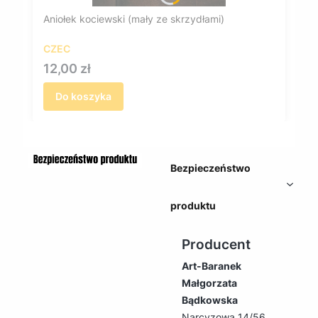
Aniołek kociewski (mały ze skrzydłami)
CZEC
Cena
12,00 zł
Do koszyka
Bezpieczeństwo
produktu
Producent
Art-Baranek
Małgorzata
Bądkowska
Narcyzowa 14/56