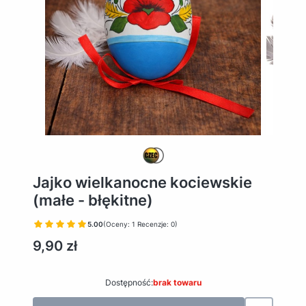
Jajko wielkanocne kociewskie
(małe - błękitne)
5.00
(Oceny: 1 Recenzje: 0)
Cena
9,90 zł
Dostępność:
brak towaru