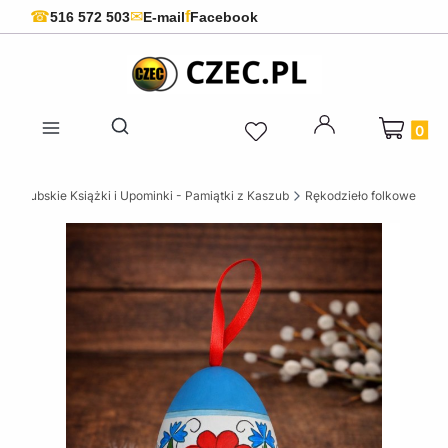
f
☎
✉
516 572 503
E-mail
Facebook
Produkty 
Otwórz wyszukiwarkę
Kaszubskie Książki i Upominki - Pamiątki z Kaszub
Rękodzieło folkowe