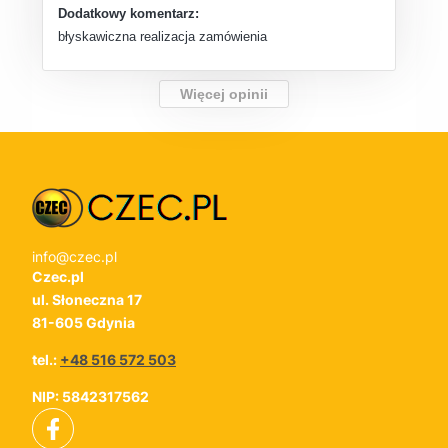
Dodatkowy komentarz:
błyskawiczna realizacja zamówienia
Więcej opinii
info@czec.pl
Czec.pl
ul. Słoneczna 17
81-605 Gdynia
tel.:
+48 516 572 503
NIP: 5842317562