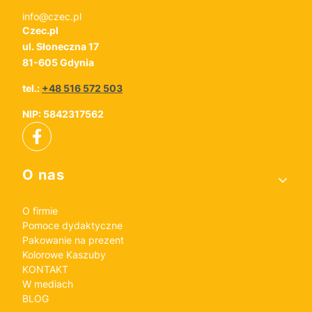
info@czec.pl
Czec.pl
ul. Słoneczna 17
81-605 Gdynia
tel.:
+48 516 572 503
NIP: 5842317562
Linki w stopce
O nas
O firmie
Pomoce dydaktyczne
Pakowanie na prezent
Kolorowe Kaszuby
KONTAKT
W mediach
BLOG