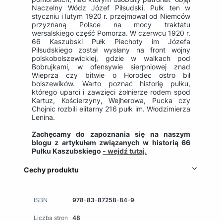
Naczelny Wódz Józef Piłsudski. Pułk ten w
styczniu i lutym 1920 r. przejmował od Niemców
przyznaną Polsce na mocy traktatu
wersalskiego część Pomorza. W czerwcu 1920 r.
66 Kaszubski Pułk Piechoty im Józefa
Piłsudskiego został wysłany na front wojny
polskobolszewickiej, gdzie w walkach pod
Bobrujkami, w ofensywie sierpniowej znad
Wieprza czy bitwie o Horodec ostro bił
bolszewików. Warto poznać historię pułku,
którego uparci i zawzięci żołnierze rodem spod
Kartuz, Kościerzyny, Wejherowa, Pucka czy
Chojnic rozbili elitarny 216 pułk im. Włodzimierza
Lenina.
Zachęcamy do zapoznania się na naszym
blogu z artykułem związanych w historią 66
Pułku Kaszubskiego
- wejdź tutaj.
Cechy produktu
ISBN
978-83-87258-84-9
Liczba stron
48