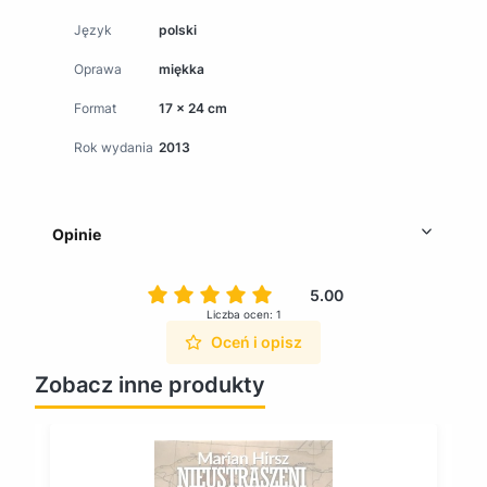
Język
polski
Oprawa
miękka
Format
17 x 24 cm
Rok wydania
2013
Opinie
5.00
Liczba ocen: 1
Oceń i opisz
Zobacz inne produkty