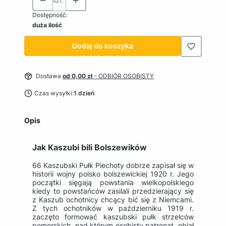
szt.
Dostępność:
duża ilość
Dodaj do koszyka
Dostawa
od 0,00 zł
- ODBIÓR OSOBISTY
Czas wysyłki:
1 dzień
Opis
Jak Kaszubi bili Bolszewików
66 Kaszubski Pułk Piechoty dobrze zapisał się w
historii wojny polsko bolszewickiej 1920 r. Jego
początki sięgają powstania wielkopolskiego
kiedy to powstańców zasilali przedzierający się
z Kaszub ochotnicy chcący bić się z Niemcami.
Z tych ochotników w październiku 1919 r.
zaczęto formować kaszubski pułk strzelców
pomorskich, nad którym osobisty patronat objął