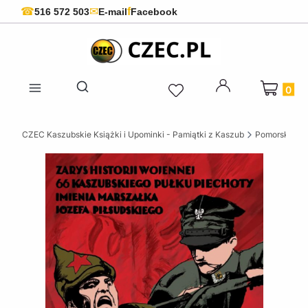
f
☎
✉
516 572 503
E-mail
Facebook
Produkty 
Otwórz wyszukiwarkę
CZEC Kaszubskie Książki i Upominki - Pamiątki z Kaszub
Pomorskie ks