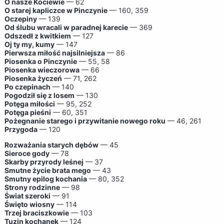
O nasze Kociewie
— 62
O starej kapliczce w Pinczynie
— 160, 359
Oczepiny
— 139
Od ślubu wracali w paradnej karecie
— 369
Odszedł z kwitkiem
— 127
Oj ty my, kumy
— 147
Pierwsza miłość najsilniejsza
— 86
Piosenka o Pinczynie
— 55, 58
Piosenka wieczorowa
— 66
Piosenka życzeń
— 71, 262
Po czepinach
— 140
Pogodził się z losem
— 130
Potęga miłości
— 95, 252
Potęga pieśni
— 60, 351
Pożegnanie starego i przywitanie nowego roku
— 46, 261
Przygoda
— 120
Rozważania starych dębów
— 45
Sieroce gody
— 78
Skarby przyrody leśnej
— 37
Smutne życie brata mego
— 43
Smutny epilog kochania
— 80, 352
Strony rodzinne
— 98
Świat szeroki
— 91
Święto wiosny
— 114
Trzej braciszkowie
— 103
Tuzin kochanek
— 124