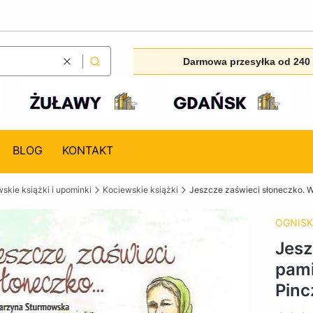
Darmowa przesyłka od 240 
Wyczyść
Szukaj
BLOG
KONTAKT
skie książki i upominki
Kociewskie książki
Jeszcze zaświeci słoneczko. W
OGNISK
Jesz
pami
Pinc