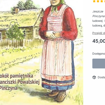
Jeszcze 
Pinczyna
ludowej 
ludową, 
Przejdź d
Cena
45,00
Dostępno
Dost