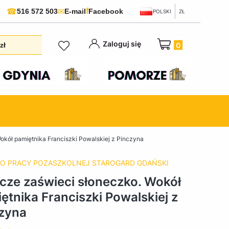
f
☎
✉
516 572 503
E-mail
Facebook
POLSKI
ZŁ
Produkty w koszyku:
Zaloguj się
zł
okół pamiętnika Franciszki Powalskiej z Pinczyna
O PRACY POZASZKOLNEJ STAROGARD GDAŃSKI
cze zaświeci słoneczko. Wokół
ętnika Franciszki Powalskiej z
zyna