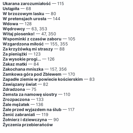
Ukarana zarozumiałość
— 115
Ustąpiła
— 68
W brzozowym lasku
— 80
W pretensjach urosła
— 144
Wdowa
— 128
Wędrowcy
— 63, 353
Witaj piosenko!
— 47, 350
Wspominki z czasów zaboru
— 105
Wzgardzona miłość
— 155, 355
Za krzyżówką mi straszy
— 88
Za pieniążki
— 123
Za wysokie progi...
— 126
Zakaz matki
— 84
Zakochana mniszka
— 157, 356
Zamkowa góra pod Zblewem
— 170
Zapadłe ziemie w powiecie kościerskim
— 83
Zawiązany świat
— 82
Zdradzona
— 75
Zemsta za namowę siostry
— 110
Zrozpaczona
— 133
Żale mężatek
— 136
Żale przed wyjazdem na ślub
— 117
Żenić zabraniali
— 119
Żołnierz i dziewczyna
— 90
Życzenia przebierańców