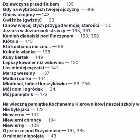
Dziewczyna przed ślubem
— 135
Gdy na wybrzeżach twojej ojczyzny
— 368
Gniew ukojony
— 143
Gwiżdże (gwizdy)
— 93
I znów więcej złych przygód w mojej starości
— 50
Jezioro w Jeziorcach straszy
— 163, 361
Kamień diabelski pod Pinczynem
— 158, 358
Kłótnia
— 145
Kto kochania nie zna...
— 99
Kulunie wianka
— 138
Kusy Bartek
— 149
Lepszy kawaler niż wdowiec
— 130
Los młodej mężatki
— 141
Marsz weselny
— 137
Matka i córka
— 104
Młodości, tańce i koszykówka
— 69, 256
Mój dom i ogródek
— 34
Mój pamiętnik
— 173
Na wieczną pamiątkę Kochanemu Kierownikowi naszej szkoły w
Nie byle jaka
— 122
Niewierna
— 107
Niewierni chłopcy
— 104
Niewierny
— 108
O jeziorze pod Drzycimiem
— 167, 365
O miłości niepojęta
— 43