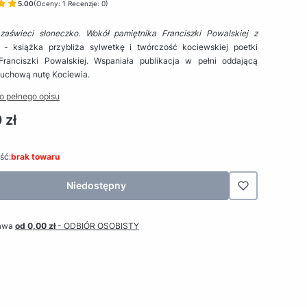
5.00
(Oceny: 1 Recenzje: 0)
zaświeci słoneczko. Wokół pamiętnika Franciszki Powalskiej z
- książka przybliża sylwetkę i twórczość kociewskiej poetki
Franciszki Powalskiej. Wspaniała publikacja w pełni oddającą
duchową nutę Kociewia.
o pełnego opisu
 zł
ść:
brak towaru
Niedostępny
awa
od 0,00 zł
- ODBIÓR OSOBISTY