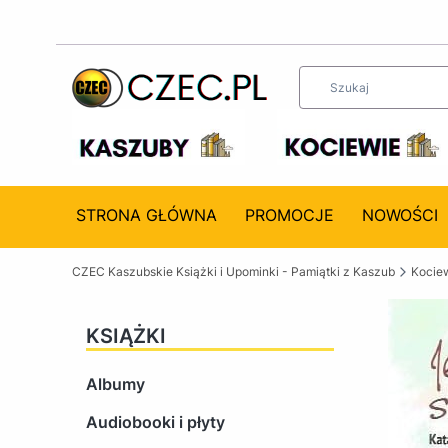
STRONA GŁÓWNA
PROMOCJE
NOWOŚCI
CZEC Kaszubskie Książki i Upominki - Pamiątki z Kaszub
Kociew
KSIĄŻKI
Albumy
Audiobooki i płyty