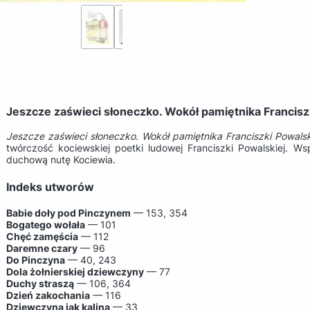
Jeszcze zaświeci słoneczko. Wokół pamiętnika Franciszk
Jeszcze zaświeci słoneczko. Wokół pamiętnika Franciszki Powalsk
twórczość kociewskiej poetki ludowej Franciszki Powalskiej. Ws
duchową nutę Kociewia.
Indeks utworów
Babie doły pod Pinczynem
— 153, 354
Bogatego wołała
— 101
Chęć zamęścia
— 112
Daremne czary
— 96
Do Pinczyna
— 40, 243
Dola żołnierskiej dziewczyny
— 77
Duchy straszą
— 106, 364
Dzień zakochania
— 116
Dziewczyna jak kalina
— 33