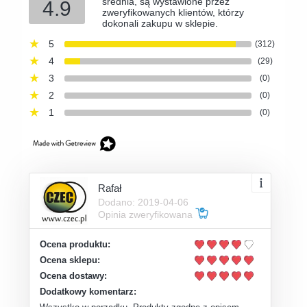
średnia, są wystawione przez
4.9
zweryfikowanych klientów, którzy
dokonali zakupu w sklepie.
5
(312)
4
(29)
3
(0)
2
(0)
1
(0)
Rafał
Dodano: 2019-04-06
Opinia zweryfikowana
Ocena produktu:
Ocena sklepu:
Ocena dostawy:
Dodatkowy komentarz: