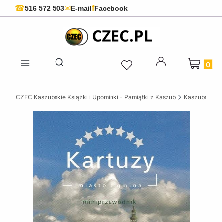
f
☎
✉
516 572 503
E-mail
Facebook
Produkty 
Otwórz wyszukiwarkę
CZEC Kaszubskie Książki i Upominki - Pamiątki z Kaszub
Kaszubskie k