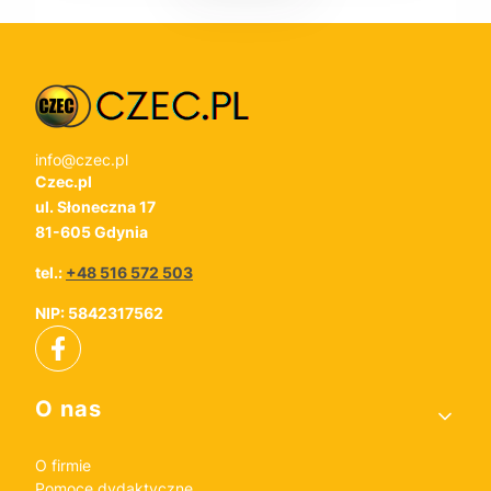
info@czec.pl
Czec.pl
ul. Słoneczna 17
81-605 Gdynia
tel.:
+48 516 572 503
NIP: 5842317562
Linki w stopce
O nas
O firmie
Pomoce dydaktyczne