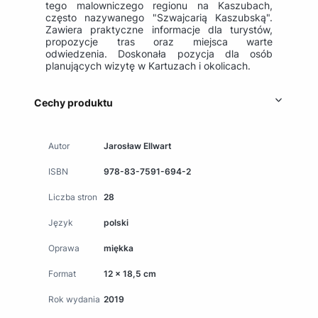
tego malowniczego regionu na Kaszubach,
często nazywanego "Szwajcarią Kaszubską".
Zawiera praktyczne informacje dla turystów,
propozycje tras oraz miejsca warte
odwiedzenia. Doskonała pozycja dla osób
planujących wizytę w Kartuzach i okolicach.
Cechy produktu
Autor
Jarosław Ellwart
ISBN
978-83-7591-694-2
Liczba stron
28
Język
polski
Oprawa
miękka
Format
12 x 18,5 cm
Rok wydania
2019