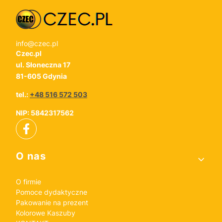
info@czec.pl
Czec.pl
ul. Słoneczna 17
81-605 Gdynia
tel.:
+48 516 572 503
NIP: 5842317562
Linki w stopce
O nas
O firmie
Pomoce dydaktyczne
Pakowanie na prezent
Kolorowe Kaszuby