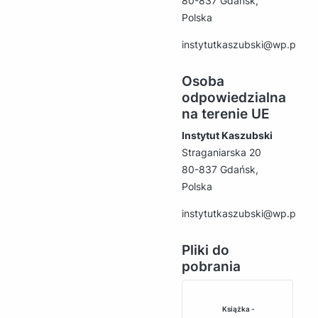
80-837 Gdańsk,
Polska
instytutkaszubski@wp.pl
Osoba
odpowiedzialna
na terenie UE
Instytut Kaszubski
Straganiarska 20
80-837 Gdańsk,
Polska
instytutkaszubski@wp.pl
Pliki do
pobrania
Książka -