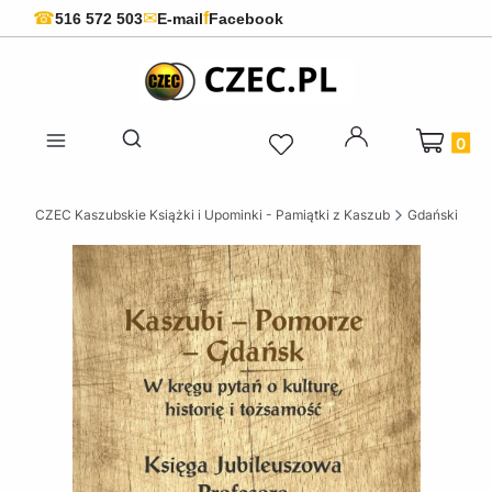
f
☎
✉
516 572 503
E-mail
Facebook
Produkty 
Otwórz wyszukiwarkę
CZEC Kaszubskie Książki i Upominki - Pamiątki z Kaszub
Gdańskie ksi