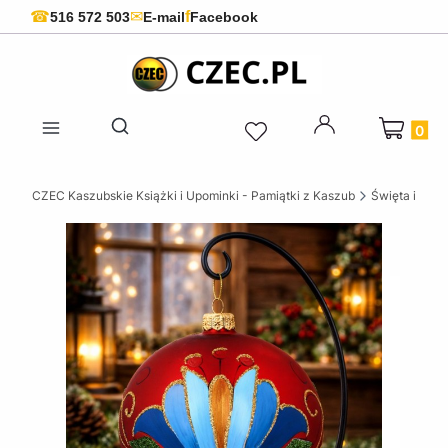
f
☎
✉
516 572 503
E-mail
Facebook
Produkty 
Otwórz wyszukiwarkę
CZEC Kaszubskie Książki i Upominki - Pamiątki z Kaszub
Święta i okaz