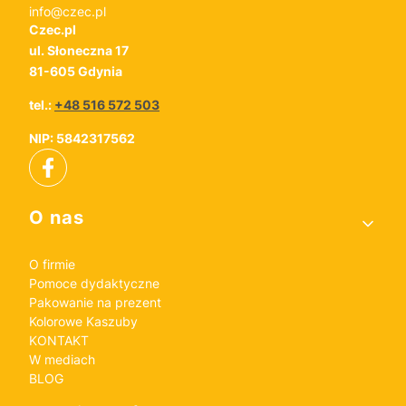
info@czec.pl
Czec.pl
ul. Słoneczna 17
81-605 Gdynia
tel.:
+48 516 572 503
NIP: 5842317562
Linki w stopce
O nas
O firmie
Pomoce dydaktyczne
Pakowanie na prezent
Kolorowe Kaszuby
KONTAKT
W mediach
BLOG