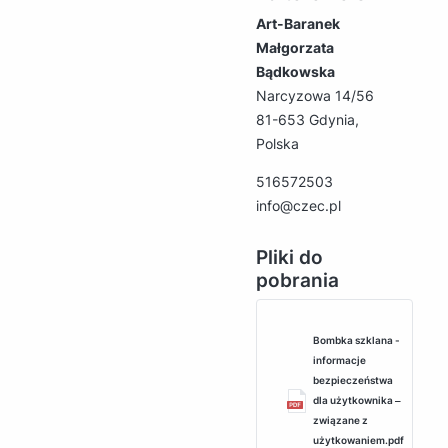
Art-Baranek
Małgorzata
Bądkowska
Narcyzowa 14/56
81-653 Gdynia,
Polska
516572503
info@czec.pl
Pliki do
pobrania
Bombka szklana -
informacje
bezpieczeństwa
dla użytkownika ‒
związane z
użytkowaniem.pdf