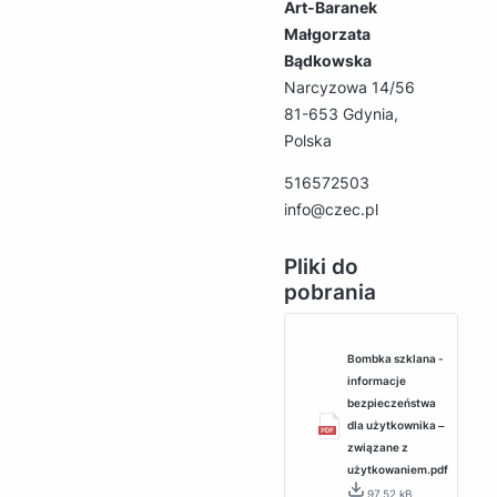
Art-Baranek
Małgorzata
Bądkowska
Narcyzowa 14/56
81-653 Gdynia,
Polska
516572503
info@czec.pl
Pliki do
pobrania
Bombka szklana -
informacje
bezpieczeństwa
dla użytkownika ‒
związane z
użytkowaniem.pdf
97.52 kB