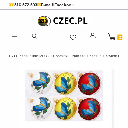
f
☎
✉
516 572 503
E-mail
Facebook
Produkty 
Otwórz wyszukiwarkę
CZEC Kaszubskie Książki i Upominki - Pamiątki z Kaszub
Święta i okaz