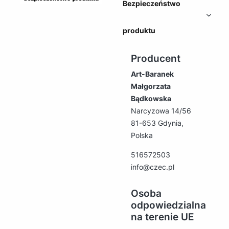
Bezpieczeństwo
produktu
Producent
Art-Baranek
Małgorzata
Bądkowska
Narcyzowa 14/56
81-653 Gdynia,
Polska
516572503
info@czec.pl
Osoba
odpowiedzialna
na terenie UE