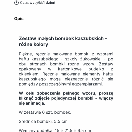
Czas wysyłki:
1 dzień
Opis
Zestaw małych bombek kaszubskich -
różne kolory
Piękne, ręcznie malowane bombki z wzorami
haftu kaszubskiego - szkoły żukowskiej - po
obu stronach bombki różne wzory. Zestaw
opakowany w kartonikowe pudełko z
okienkiem. Ręcznie malowane elementy haftu
kaszubskiego mogą nieznacznie różnić się
pomiędzy poszczególnymi egzemplarzami.
W celu zobaczenia pełnego wzoru, proszę
kliknąć zdjęcie pojedynczej bombki - włączy
się animacja.
W zestawie 6 szt. bombek.
Średnica bombki: 5,5 cm
Wymiary pudełka: 15 x 21,5 x 6,5 cm