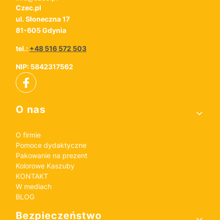
Czec.pl
ul. Słoneczna 17
81-605 Gdynia
tel.:
+48 516 572 503
NIP: 5842317562
Linki w stopce
O nas
O firmie
Pomoce dydaktyczne
Pakowanie na prezent
Kolorowe Kaszuby
KONTAKT
W mediach
BLOG
Bezpieczeństwo