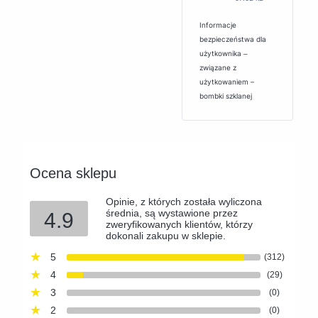
Informacje
bezpieczeństwa dla
użytkownika ‒
związane z
użytkowaniem –
bombki szklanej
Ocena sklepu
Opinie, z których została wyliczona
średnia, są wystawione przez
4.9
zweryfikowanych klientów, którzy
dokonali zakupu w sklepie.
5
(312)
4
(29)
3
(0)
2
(0)