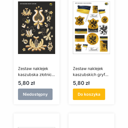
Zestaw naklejek
Zestaw naklejek
kaszubska złotnica
kaszubskich gryf
(czarna)
(białe tło)
Cena
Cena
5,80 zł
5,80 zł
Niedostępny
Do koszyka