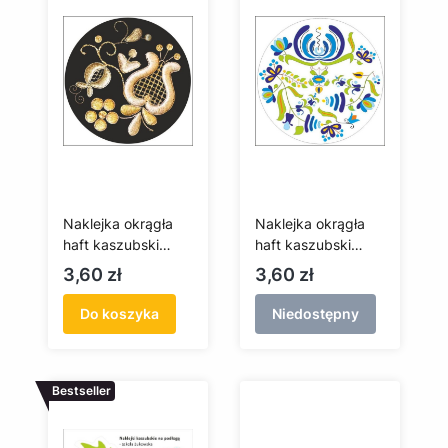
Naklejka okrągła
Naklejka okrągła
haft kaszubski
haft kaszubski
(złotnica)
(szkoła słupska)
Cena
Cena
3,60 zł
3,60 zł
Do koszyka
Niedostępny
Bestseller