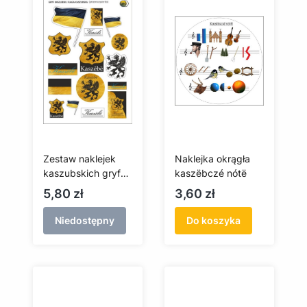
Zestaw naklejek
Naklejka okrągła
kaszubskich gryf
kaszëbczé nótë
(przezroczyste tło)
Cena
Cena
5,80 zł
3,60 zł
Niedostępny
Do koszyka