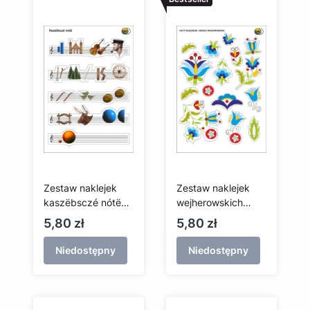
Zestaw naklejek
Zestaw naklejek
kaszëbsczé nótë
wejherowskich
(białe tło)
(białe tło)
Cena
Cena
5,80 zł
5,80 zł
Niedostępny
Niedostępny