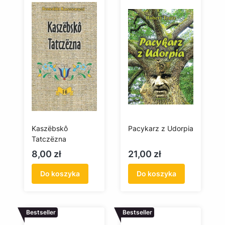
Kaszëbskô
Pacykarz z Udorpia
Tatczëzna
Cena
Cena
8,00 zł
21,00 zł
Do koszyka
Do koszyka
Bestseller
Bestseller