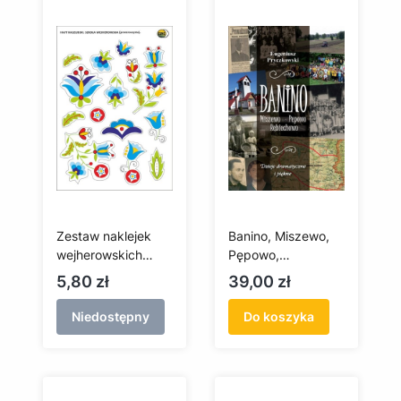
Zestaw naklejek
Banino, Miszewo,
wejherowskich
Pępowo,
(przezroczyste tło)
Rębiechowo. Dzieje
Cena
Cena
5,80 zł
39,00 zł
dramatyczne i
piękne
Niedostępny
Do koszyka