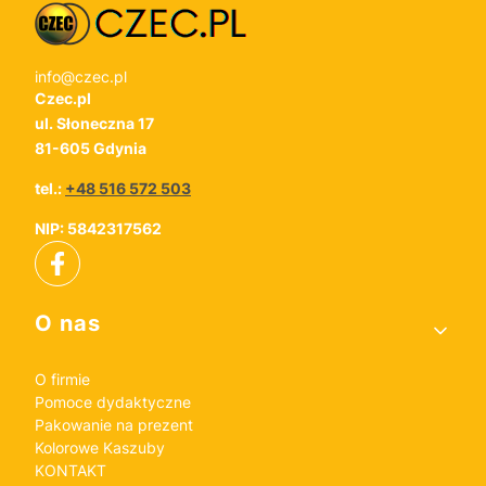
info@czec.pl
Czec.pl
ul. Słoneczna 17
81-605 Gdynia
tel.:
+48 516 572 503
NIP: 5842317562
Linki w stopce
O nas
O firmie
Pomoce dydaktyczne
Pakowanie na prezent
Kolorowe Kaszuby
KONTAKT