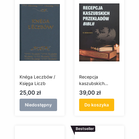
Knéga Leczbów /
Recepcja
Księga Liczb
kaszubskich
przekładów Biblii
Cena
Cena
25,00 zł
39,00 zł
Niedostępny
Do koszyka
Bestseller