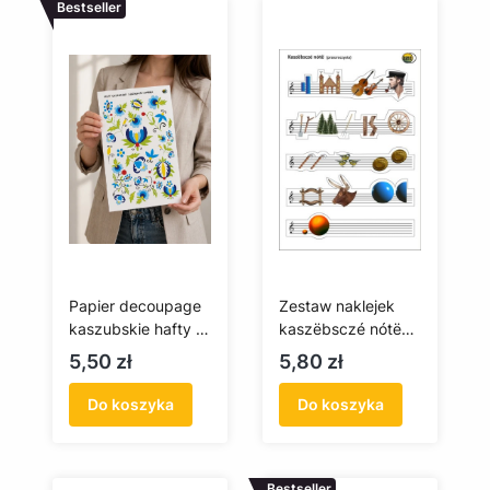
Bestseller
Papier decoupage
Zestaw naklejek
kaszubskie hafty -
kaszëbsczé nótë
szkoła żukowska
(przezroczyste tło)
Cena
Cena
5,50 zł
5,80 zł
(A4)
Do koszyka
Do koszyka
Bestseller