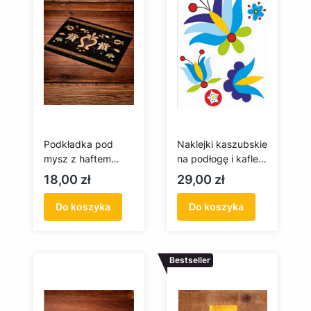
Podkładka pod
Naklejki kaszubskie
mysz z haftem
na podłogę i kafle
kaszubskim
(haft wejherowski)
Cena
Cena
18,00 zł
29,00 zł
(złotnica)
Do koszyka
Do koszyka
Bestseller