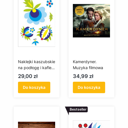
Naklejki kaszubskie
Kamerdyner.
na podłogę i kafle
Muzyka filmowa
(haft żukowski)
Cena
Cena
29,00 zł
34,99 zł
Do koszyka
Do koszyka
Bestseller