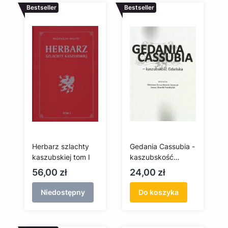
Bestseller
Bestseller
Herbarz szlachty
Gedania Cassubia -
kaszubskiej tom I
kaszubskość
Gdańska
Cena
Cena
56,00 zł
24,00 zł
Niedostępny
Do koszyka