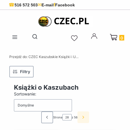
f
☎
✉
516 572 503
E-mail
Facebook
Produkty 
Otwórz wyszukiwarkę
Przejdź do:
CZEC Kaszubskie Książki i Upominki - Pamiątki z Kaszub
Filtry
Książki o Kaszubach
Lista produktów
Sortowanie:
Domyślne
Strona
z 56
Poprzednie produkty
Następne produkty