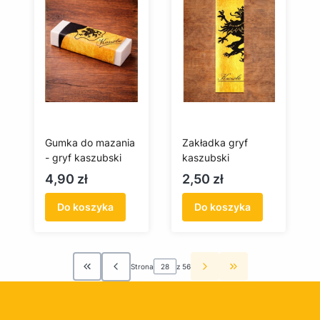
Gumka do mazania
Zakładka gryf
- gryf kaszubski
kaszubski
Cena
Cena
4,90 zł
2,50 zł
Do koszyka
Do koszyka
Strona
z 56
Wróć do pierwszej strony z produktami
Przejdź do ostatn