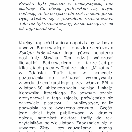
Książka była jeszcze w maszynopisie, bez
ilustracji. Co chwilę podnosiłam się, mając
nadzieję, że będzie jakiś obrazek, a skoro go nie
było, kładłam się z powrotem, rozczarowana.
Tata też był rozczarowany, że nie cieszę się tak
jak tego oczekiwał (...).
Kolejny trop córki autora napotykamy w innym
utworze Bądkowskiego – obrazku scenicznym
Zaklęta królewianka
. Jego główna bohaterka
nosi imię Sławina. Ten rodzaj twórczości
literackiej Bądkowskiego to także ślad po
kilku latach pracy w Teatrze Lalek „Miniatura”
w Gdańsku. Trafił tam w momencie
pozbawienia go możliwości wykonywania
zawodu dziennikarskiego przez władze PRL-u
w latach 50. ubiegłego wieku, pełniąc funkcję
kierownika literackiego. Po pewnym czasie
zrezygnował z tego zajęcia, poświęcając się
całkowicie pisarstwu i publicystyce, na ile
pozwalała na to ówczesna cenzura. Część
jego dzieł była publikowana w drugim
obiegu, natomiast niektóre trafiły do rąk
czytelników po wielu latach. Zapoznając się z
utworem
Złoty sen
zauważamy mocną