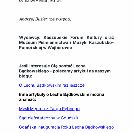
synkowi – Michałkowi.
Andrzej Busler (ze wstępu)
Wydawcy: Kaszubskie Forum Kultury oraz
Muzeum Piśmiennictwa i Muzyki Kaszubsko-
Pomorskiej w Wejherowie
Jeśli interesuje Cię postać Lecha
Bądkowskiego - polecamy artykuł na naszym
blogu:
O Lechu Bądkowskim raz jeszcze
Inne artykuły o Lechu Bądkowskim można
znaleźć:
Myśli Mędrca z Targu Rybnego
Sąd nieòstateczny w Gduńskù
Gdańska inauguracja Roku Lecha Bądkowskiego