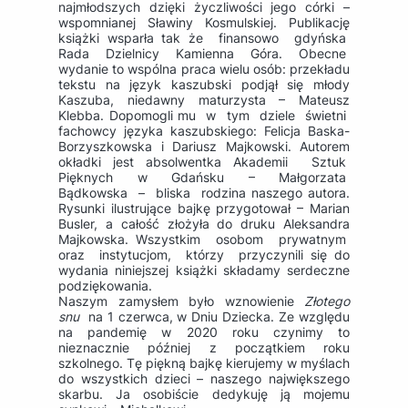
najmłodszych dzięki życzliwości jego córki –
wspomnianej Sławiny Kosmulskiej. Publikację
książki wsparła tak że finansowo gdyńska
Rada Dzielnicy Kamienna Góra. Obecne
wydanie to wspólna praca wielu osób: przekładu
tekstu na język kaszubski podjął się młody
Kaszuba, niedawny maturzysta – Mateusz
Klebba. Dopomogli mu w tym dziele świetni
fachowcy języka kaszubskiego: Felicja Baska-
Borzyszkowska i Dariusz Majkowski. Autorem
okładki jest absolwentka Akademii Sztuk
Pięknych w Gdańsku – Małgorzata
Bądkowska – bliska rodzina naszego autora.
Rysunki ilustrujące bajkę przygotował – Marian
Busler, a całość złożyła do druku Aleksandra
Majkowska. Wszystkim osobom prywatnym
oraz instytucjom, którzy przyczynili się do
wydania niniejszej książki składamy serdeczne
podziękowania.
Naszym zamysłem było wznowienie
Złotego
snu
na 1 czerwca, w Dniu Dziecka. Ze względu
na pandemię w 2020 roku czynimy to
nieznacznie później z początkiem roku
szkolnego. Tę piękną bajkę kierujemy w myślach
do wszystkich dzieci – naszego największego
skarbu. Ja osobiście dedykuję ją mojemu