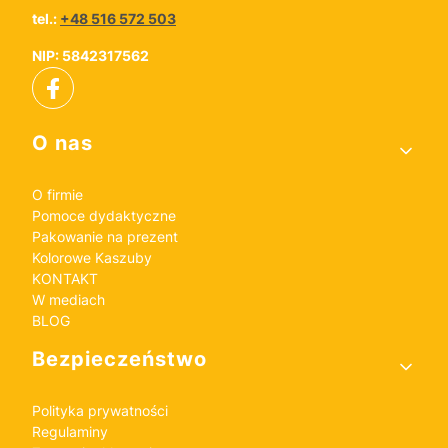
tel.:
+48 516 572 503
NIP: 5842317562
Linki w stopce
O nas
O firmie
Pomoce dydaktyczne
Pakowanie na prezent
Kolorowe Kaszuby
KONTAKT
W mediach
BLOG
Bezpieczeństwo
Polityka prywatności
Regulaminy