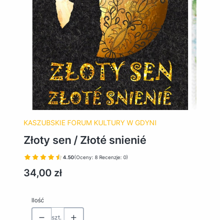
KASZUBSKIE FORUM KULTURY W GDYNI
Złoty sen / Złoté snienié
4.50
(Oceny: 8 Recenzje: 0)
Cena
34,00 zł
Ilość
szt.