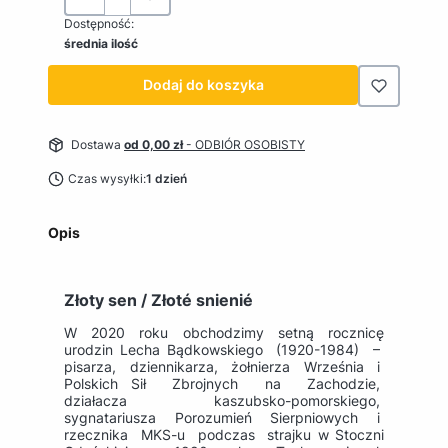
Dostępność:
średnia ilość
Dodaj do koszyka
Dostawa
od 0,00 zł
- ODBIÓR OSOBISTY
Czas wysyłki:
1 dzień
Opis
Złoty sen / Złoté snienié
W 2020 roku obchodzimy setną rocznicę
urodzin Lecha Bądkowskiego (1920-1984) –
pisarza, dziennikarza, żołnierza Września i
Polskich Sił Zbrojnych na Zachodzie,
działacza kaszubsko-pomorskiego,
sygnatariusza Porozumień Sierpniowych i
rzecznika MKS-u podczas strajku w Stoczni