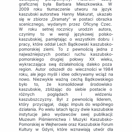
graficznej była Barbara Mieszkowska. W
2009 roku tłumaczenie utworu na język
kaszubski autorstwa Hanny Makurat, ukazało
się w zbiorze „Dramaty” w postaci obrazka
scenicznego, wydanym przez Oficynę Czec.
W roku setnej rocznicy urodzin autora,
czynimy to w wersji językowej polsko-
kaszubskiej, pamiętając o wszystkim dobru i
pracy, które oddał Lech Bądkowski kaszubsko-
pomorskiej ziemi. To z pewnością jedna z
najważniejszych postaci ruchu kaszubsko-
pomorskiego drugiej połowy XX wieku,
wykraczająca swą działalnością daleko poza
region. Autor odszedł do wieczności w 1984
roku, ale jego myśli i idee odkrywamy wciąż na
nowo. Niezwykle ważną cechą Bądkowskiego
było to, że konsolidował środowisko
kaszubskie, zbliżając do siebie postacie o
różnych poglądach i widzeniu
kaszubszczyzny. Był z pewnością liderem,
który przyciągał, dając impuls do wspólnego
działania. Po wielu latach łączy dwie kaszubskie
instytucje jako wydawców swej publikacji:
Muzeum Piśmiennictwa i Muzyki Kaszubsko-
Pomorskiej w Wejherowie oraz Kaszubskie Forum
Kultury w Gdyni, które wznawiają utwór dla