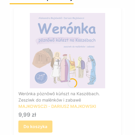
Werónka pòznôwô kùńszt na Kaszëbach.
Zesziwk do malënków i zabawë
MAJKOWSCZI - DARIUSZ MAJKOWSKI
Cena
9,99 zł
Do koszyka