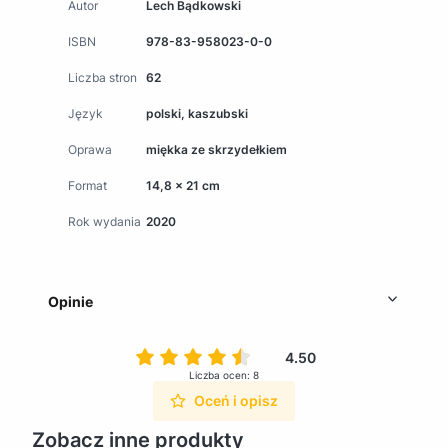
Autor
Lech Bądkowski
ISBN
978-83-958023-0-0
Liczba stron
62
Język
polski, kaszubski
Oprawa
miękka ze skrzydełkiem
Format
14,8 x 21 cm
Rok wydania
2020
Opinie
4.50
Liczba ocen: 8
Oceń i opisz
Zobacz inne produkty