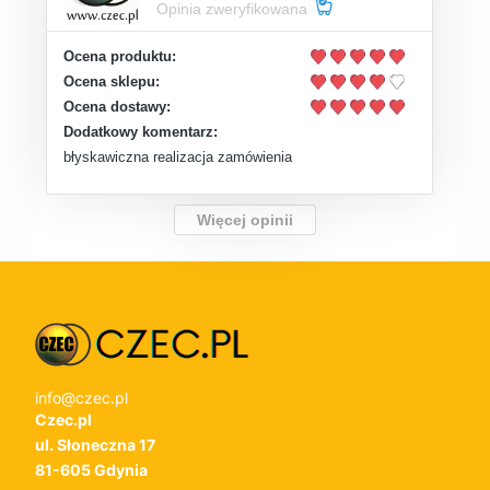
Opinia zweryfikowana
Ocena produktu:
Ocena sklepu:
Ocena dostawy:
Dodatkowy komentarz:
błyskawiczna realizacja zamówienia
Więcej opinii
info@czec.pl
Czec.pl
ul. Słoneczna 17
81-605 Gdynia