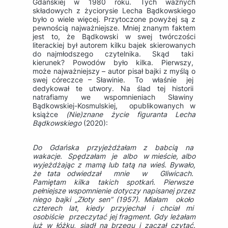
Gdańskiej w 1980 roku. Tych ważnych
składowych z życiorysie Lecha Bądkowskiego
było o wiele więcej. Przytoczone powyżej są z
pewnością najważniejsze. Mniej znanym faktem
jest to, że Bądkowski w swej twórczości
literackiej był autorem kilku bajek skierowanych
do najmłodszego czytelnika. Skąd taki
kierunek? Powodów było kilka. Pierwszy,
może najważniejszy – autor pisał bajki z myślą o
swej córeczce – Sławinie. To właśnie jej
dedykował te utwory. Na ślad tej historii
natrafiamy we wspomnieniach Sławiny
Bądkowskiej-Kosmulskiej, opublikowanych w
książce
(Nie)znane życie figuranta Lecha
Bądkowskiego
(2020):
Do Gdańska przyjeżdżałam z babcią na
wakacje. Spędzałam je albo w mieście, albo
wyjeżdżając z mamą lub tatą na wieś. Bywało,
że tata odwiedzał mnie w Gliwicach.
Pamiętam kilka takich spotkań. Pierwsze
pełniejsze wspomnienie dotyczy napisanej przez
niego bajki „Złoty sen” (1957). Miałam około
czterech lat, kiedy przyjechał i chciał mi
osobiście przeczytać jej fragment. Gdy leżałam
już w łóżku, siadł na brzegu i zaczął czytać.