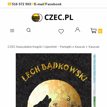
f
☎
✉
516 572 503
E-mail
Facebook
Produkty 
Otwórz wyszukiwarkę
CZEC Kaszubskie Książki i Upominki - Pamiątki z Kaszub
Kaszubskie k