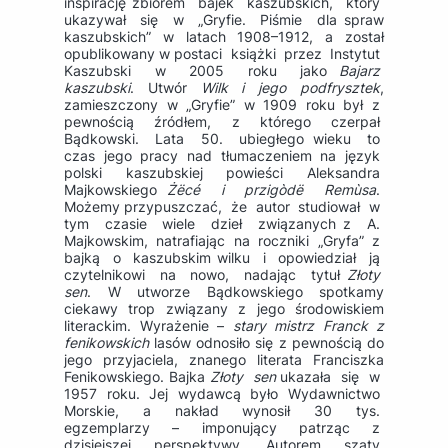
inspirację zbiorem bajek kaszubskich, który
ukazywał się w „Gryfie. Piśmie dla spraw
kaszubskich” w latach 1908–1912, a został
opublikowany w postaci książki przez Instytut
Kaszubski w 2005 roku jako
Bajarz
kaszubski
. Utwór
Wilk i jego podfrysztek
,
zamieszczony w „Gryfie” w 1909 roku był z
pewnością źródłem, z którego czerpał
Bądkowski. Lata 50. ubiegłego wieku to
czas jego pracy nad tłumaczeniem na język
polski kaszubskiej powieści Aleksandra
Majkowskiego
Żëcé i przigòdë Remùsa
.
Możemy przypuszczać, że autor studiował w
tym czasie wiele dzieł związanych z A.
Majkowskim, natrafiając na roczniki „Gryfa” z
bajką o kaszubskim wilku i opowiedział ją
czytelnikowi na nowo, nadając tytuł
Złoty
sen
. W utworze Bądkowskiego spotkamy
ciekawy trop związany z jego środowiskiem
literackim. Wyrażenie –
stary mistrz Franck z
fenikowskich
lasów odnosiło się z pewnością do
jego przyjaciela, znanego literata Franciszka
Fenikowskiego. Bajka
Złoty sen
ukazała się w
1957 roku. Jej wydawcą było Wydawnictwo
Morskie, a nakład wynosił 30 tys.
egzemplarzy – imponujący patrząc z
dzisiejszej perspektywy. Autorem szaty