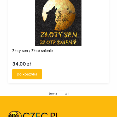
Złoty sen / Złoté snienié
Cena
34,00 zł
Do koszyka
Strona
z 1