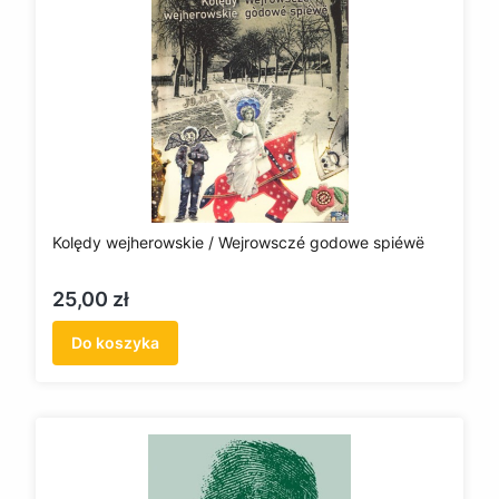
Kolędy wejherowskie / Wejrowsczé godowe spiéwë
Cena
25,00 zł
Do koszyka