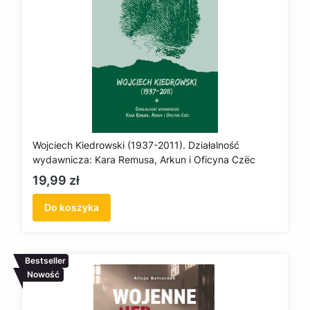
Wojciech Kiedrowski (1937-2011). Działalność
wydawnicza: Kara Remusa, Arkun i Oficyna Czëc
Cena
19,99 zł
Do koszyka
Bestseller
Nowość