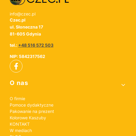
info@czec.pl
Czec.pl
ul. Słoneczna 17
81-605 Gdynia
tel.:
+48 516 572 503
NIP: 5842317562
Linki w stopce
O nas
O firmie
Pomoce dydaktyczne
Pakowanie na prezent
Kolorowe Kaszuby
KONTAKT
W mediach