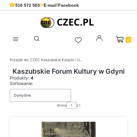
f
☎
✉
516 572 503
E-mail
Facebook
Produkty 
Otwórz wyszukiwarkę
Przejdź do:
CZEC Kaszubskie Książki i Upominki - Pamiątki z Kaszub
Kaszubskie Forum Kultury w Gdyni
Produkty:
4
Lista produktów
Sortowanie:
Domyślne
Strona
z 1